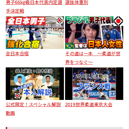
男子66kg級日本代表内定選
選抜体重別
手決定戦
全日本合宿
その道は一本 〜柔道が世
界をつなぐ〜
公式限定！スペシャル解説
2019世界柔道東京大会
動画