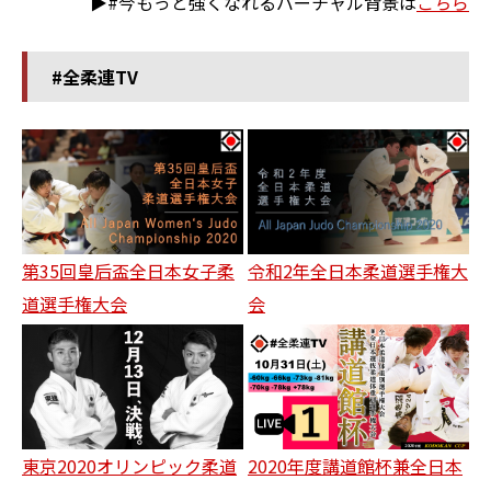
▶#今もっと強くなれるバーチャル背景は
こちら
#全柔連TV
第35回皇后盃全日本女子柔
令和2年全日本柔道選手権大
道選手権大会
会
東京2020オリンピック柔道
2020年度講道館杯兼全日本