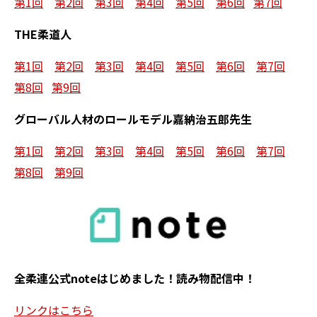
第1回
第2回
第3回
第4回
第5回
第6回
第7回
THE柔道人
第1回
第2回
第3回
第4回
第5回
第6回
第7回
第8回
第9回
グローバル人材のロールモデル嘉納治五郎先生
第1回
第2回
第3回
第4回
第5回
第6回
第7回
第8回
第9回
全柔連公式noteはじめました！読み物配信中！
リンクはこちら