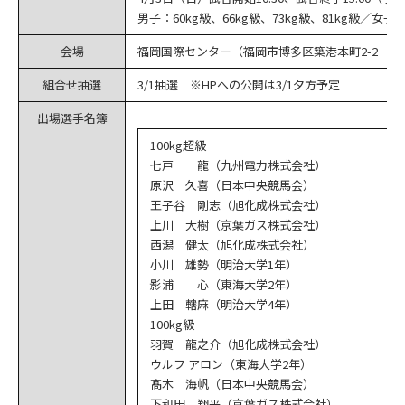
男子：60kg級、66kg級、73kg級、81kg級／女子：
会場
福岡国際センター（福岡市博多区築港本町2-2 TEL：09
組合せ抽選
3/1抽選 ※HPへの公開は3/1夕方予定
出場選手名簿
100kg超級
七戸 龍（九州電力株式会社）
原沢 久喜（日本中央競馬会）
王子谷 剛志（旭化成株式会社）
上川 大樹（京葉ガス株式会社）
西潟 健太（旭化成株式会社）
小川 雄勢（明治大学1年）
影浦 心（東海大学2年）
上田 轄麻（明治大学4年）
100kg級
羽賀 龍之介（旭化成株式会社）
ウルフ アロン（東海大学2年）
髙木 海帆（日本中央競馬会）
下和田 翔平（京葉ガス株式会社）