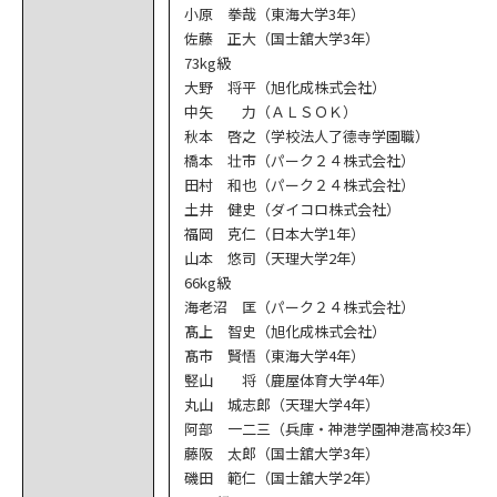
小原 拳哉（東海大学3年）
佐藤 正大（国士舘大学3年）
73kg級
大野 将平（旭化成株式会社）
中矢 力（ＡＬＳＯＫ）
秋本 啓之（学校法人了德寺学園職）
橋本 壮市（パーク２４株式会社）
田村 和也（パーク２４株式会社）
土井 健史（ダイコロ株式会社）
福岡 克仁（日本大学1年）
山本 悠司（天理大学2年）
66kg級
海老沼 匡（パーク２４株式会社）
髙上 智史（旭化成株式会社）
髙市 賢悟（東海大学4年）
竪山 将（鹿屋体育大学4年）
丸山 城志郎（天理大学4年）
阿部 一二三（兵庫・神港学園神港高校3年）
藤阪 太郎（国士舘大学3年）
磯田 範仁（国士舘大学2年）