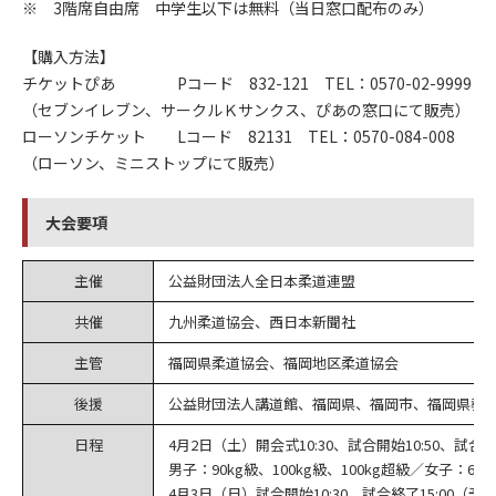
※ 3階席自由席 中学生以下は無料（当日窓口配布のみ）
【購入方法】
チケットぴあ Pコード 832-121 TEL：0570-02-9999
（セブンイレブン、サークルＫサンクス、ぴあの窓口にて販売）
ローソンチケット Lコード 82131 TEL：0570-084-008
（ローソン、ミニストップにて販売）
大会要項
主催
公益財団法人全日本柔道連盟
共催
九州柔道協会、西日本新聞社
主管
福岡県柔道協会、福岡地区柔道協会
後援
公益財団法人講道館、福岡県、福岡市、福岡県教
日程
4月2日（土）開会式10:30、試合開始10:50、試合終
男子：90kg級、100kg級、100kg超級／女子：63k
4月3日（日）試合開始10:30、試合終了15:00（予