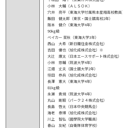
小林 大輔（ＡＬＳＯＫ）
穴井 亮平（東海大学付属熊本星翔高校教員）
飯田 健太郎（東京・国士舘高校2年）
阪本 健介（東海大学4年）
90kg級
ベイカー 茉秋（東海大学3年）
西山 大希（新日鐵住金株式会社）
吉田 優也（旭化成株式会社）※
大辻 康太（日本エースサポート株式会社）
小林 悠輔（筑波大学4年）
江畑 丈夫（国士舘大学2年）
垣田 恭兵（旭化成株式会社）
長澤 憲大（東海大学4年）
81kg級
永瀬 貴規（筑波大学4年）
丸山 剛毅（パーク２４株式会社）
長島 啓太（日本中央競馬会）
海老 泰博（旭化成株式会社）
川上 智弘（國學院大学職員）
春山 友紀（自衛隊体育学校）