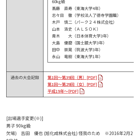
60kg級
髙藤 直寿（東海大学4年）
志々目 徹（学校法人了德寺学園職）
木戸 慎二（パーク２４株式会社）
山本 浩史（ＡＬＳＯＫ）
青木 大（日本体育大学3年）
大島 優磨（国士舘大学3年）
田中 崇晃（筑波大学3年）
永山 竜樹（東海大学1年）
過去の大会記録
第1回～第39回（男）[PDF]
第1回～第29回（女）[PDF]
平成19年～[PDF]
[出場選手変更(※)]
男子 90kg級
欠場) 吉田 優也 (旭化成株式会社) 怪我のため ※2016年2月2