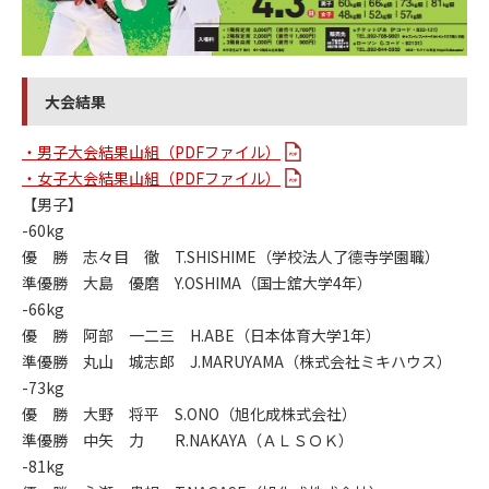
大会結果
・男子大会結果山組（PDFファイル）
・女子大会結果山組（PDFファイル）
【男子】
-60kg
優 勝 志々目 徹 T.SHISHIME（学校法人了德寺学園職）
準優勝 大島 優磨 Y.OSHIMA（国士舘大学4年）
-66kg
優 勝 阿部 一二三 H.ABE（日本体育大学1年）
準優勝 丸山 城志郎 J.MARUYAMA（株式会社ミキハウス）
-73kg
優 勝 大野 将平 S.ONO（旭化成株式会社）
準優勝 中矢 力 R.NAKAYA（ＡＬＳＯＫ）
-81kg