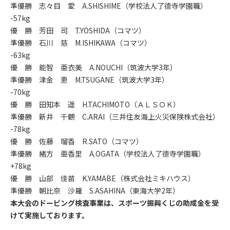
準優勝 志々目 愛 A.SHISHIME（学校法人了德寺学園職）
-57kg
優 勝 芳田 司 T.YOSHIDA（コマツ）
準優勝 石川 慈 M.ISHIKAWA（コマツ）
-63kg
優 勝 能智 亜衣美 A.NOUCHI（筑波大学3年）
準優勝 津金 恵 M.TSUGANE（筑波大学3年）
-70kg
優 勝 田知本 遥 H.TACHIMOTO（ＡＬＳＯＫ）
準優勝 新井 千鶴 C.ARAI（三井住友海上火災保険株式会社）
-78kg
優 勝 佐藤 瑠香 R.SATO（コマツ）
準優勝 緒方 亜香里 A.OGATA（学校法人了德寺学園職）
+78kg
優 勝 山部 佳苗 K.YAMABE（株式会社ミキハウス）
準優勝 朝比奈 沙羅 S.ASAHINA（東海大学2年）
本大会のドーピング検査事業は、スポーツ振興くじの助成金を受
けて実施しております。