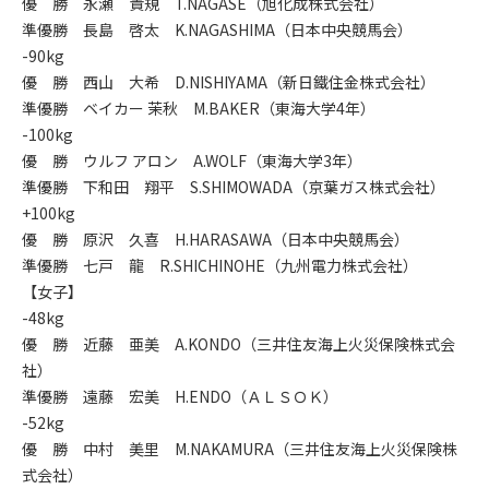
優 勝 永瀬 貴規 T.NAGASE（旭化成株式会社）
準優勝 長島 啓太 K.NAGASHIMA（日本中央競馬会）
-90kg
優 勝 西山 大希 D.NISHIYAMA（新日鐵住金株式会社）
準優勝 ベイカー 茉秋 M.BAKER（東海大学4年）
-100kg
優 勝 ウルフ アロン A.WOLF（東海大学3年）
準優勝 下和田 翔平 S.SHIMOWADA（京葉ガス株式会社）
+100kg
優 勝 原沢 久喜 H.HARASAWA（日本中央競馬会）
準優勝 七戸 龍 R.SHICHINOHE（九州電力株式会社）
【女子】
-48kg
優 勝 近藤 亜美 A.KONDO（三井住友海上火災保険株式会
社）
準優勝 遠藤 宏美 H.ENDO（ＡＬＳＯＫ）
-52kg
優 勝 中村 美里 M.NAKAMURA（三井住友海上火災保険株
式会社）