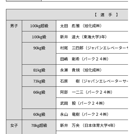
【 選 手 】
男子
100㎏超級
太田 彪雅 （旭化成㈱）
100㎏級
新井 道大（東海大学3年）
90㎏級
村尾 三四郎（ジャパンエレベーターサー
田嶋 剛希（パーク２４㈱）
81㎏級
永瀬 貴規 （旭化成㈱）
73㎏級
石原 樹（ジャパンエレベーターサービ
66㎏級
阿部 一二三（パーク２４㈱）
武岡 毅（パーク２４㈱）
60㎏級
永山 竜樹（パーク２４㈱）
女子
78㎏超級
新井 万央 （日本体育大学4年）