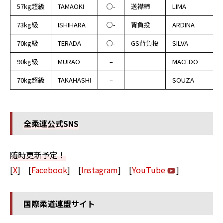
57kg超級
TAMAOKI
○-
送襟締
LIMA
73kg級
ISHIHARA
○-
背負投
ARDINA
70kg級
TERADA
○-
GS背負投
SILVA
90kg級
MURAO
–
MACEDO
70kg超級
TAKAHASHI
–
SOUZA
全柔連公式SNS
随時更新予定！
[
X
] [
Facebook
] [
Instagram
] [
YouTube
]
国際柔道連盟サイト