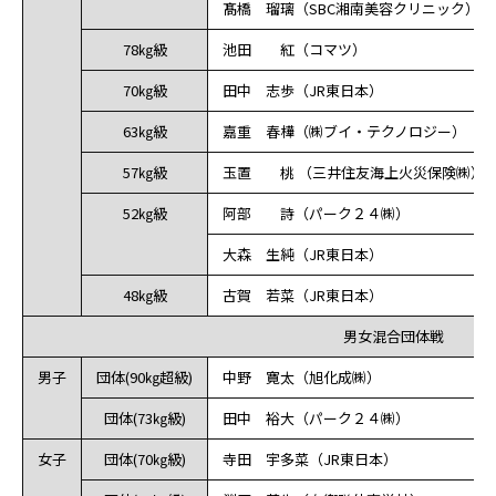
髙橋 瑠璃（SBC湘南美容クリニック）
78㎏級
池田 紅（コマツ）
70㎏級
田中 志歩（JR東日本）
63㎏級
嘉重 春樺（㈱ブイ・テクノロジー）
57㎏級
玉置 桃 （三井住友海上火災保険㈱）
52㎏級
阿部 詩（パーク２４㈱）
大森 生純（JR東日本）
48㎏級
古賀 若菜（JR東日本）
男女混合団体戦
男子
団体(90㎏超級)
中野 寛太（旭化成㈱）
団体(73㎏級)
田中 裕大（パーク２４㈱）
女子
団体(70㎏級)
寺田 宇多菜（JR東日本）