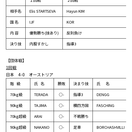
１回戦
2 回戦
相手名
Elis STARTSEVA
Hayun KIM
国 名
IJF
KOR
内 容
優勢勝ち(技あり)
反則負け
決り技
内股すかし
指導3
【団体戦】
1回戦
日本 4-0 オーストリア
階 級
氏 名
勝敗
決まり技
氏 名
70kg級
TERADA
○-
指導3
DENGG
90kg級
TAJIMA
○-
横四方固
FASCHING
70kg超級
ARAI
○-
不戦勝ち
90kg超級
NAKANO
○-
足車
BORCHASHVILLI