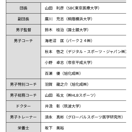
団長
山田 利彦（SBC東京医療大学）
副団長
廣川 充志（桐蔭横浜大学）
男子監督
鈴木 桂治（国士舘大学）
男子コーチ
海老沼 匡（パーク２４㈱）
秋本 啓之（デジタル・スポーツ・ジャパン㈱）
小野 卓志（帝京平成大学）
百瀬 優（旭化成㈱）
男子特別コーチ
羽賀 龍之介（旭化成㈱）
男子総務コーチ
山田 祐太（㈱HLBスポーツ）
ドクター
井汲 彰（筑波大学）
男子トレーナー
須永 真彬（グローバルスポーツ医学研究所）
栄養士
坂下 美裕