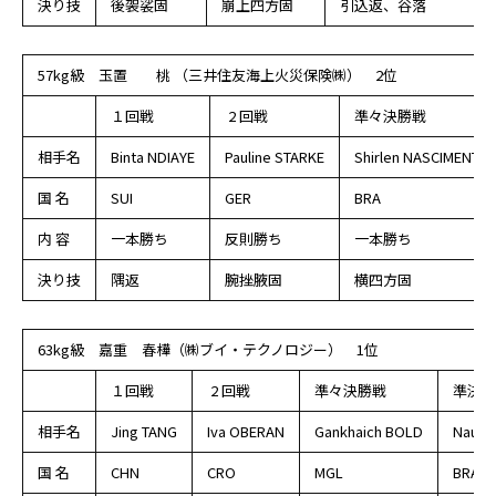
決り技
後袈裟固
崩上四方固
引込返、谷落
57kg級 玉置 桃 （三井住友海上火災保険㈱） 2位
１回戦
2 回戦
準々決勝戦
相手名
Binta NDIAYE
Pauline STARKE
Shirlen NASCIMENTO
国 名
SUI
GER
BRA
内 容
一本勝ち
反則勝ち
一本勝ち
決り技
隅返
腕挫腋固
横四方固
63kg級 嘉重 春樺（㈱ブイ・テクノロジー） 1位
１回戦
2 回戦
準々決勝戦
準決勝
相手名
Jing TANG
Iva OBERAN
Gankhaich BOLD
Nauan
国 名
CHN
CRO
MGL
BRA