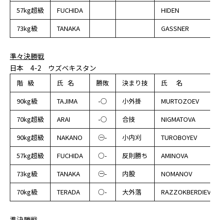
57kg超級
FUCHIDA
HIDEN
73kg級
TANAKA
GASSNER
準々決勝戦
日本 4-2 ウズベキスタン
階 級
氏 名
勝敗
決まり技
氏 名
90kg級
TAJIMA
-○
小外掛
MURTOZOEV
70kg超級
ARAI
-○
合技
NIGMATOVA
90kg超級
NAKANO
㊀-
小内刈
TUROBOYEV
57kg超級
FUCHIDA
○-
反則勝ち
AMINOVA
73kg級
TANAKA
㊀-
内股
NOMANOV
70kg級
TERADA
○-
大外落
RAZZOKBERDIEVA
準決勝戦