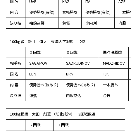
国 名
UAE
KAZ
ITA
AZE
内 容
優勢勝ち(有効)
棄権勝ち
優勢勝ち(有効)
一本勝
決り技
袖釣込腰
負傷
小内刈
内股
100kg級 新井 道大（東海大学3年） 2位
2 回戦
3 回戦
準々決勝戦
相手名
SAGAIPOV
SADRUDINOV
MADZHIDOV
国 名
LBN
BRN
TJK
内 容
優勢勝ち(技あり)
優勢勝ち(技あり)
一本勝ち
決り技
浮落
内股巻込
合技
100kg超級 太田 彪雅 （旭化成㈱） 3回戦敗退
2 回戦
3 回戦