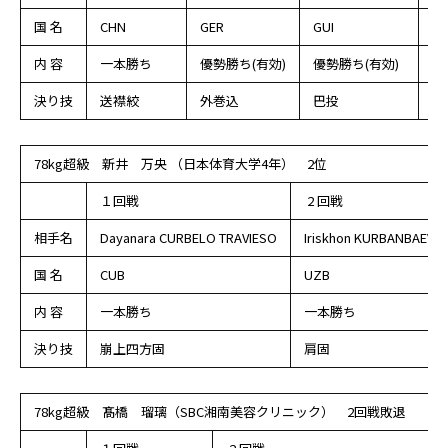
国 名
CHN
GER
GUI
GE
内 容
一本勝ち
優勢勝ち(有効)
優勢勝ち(有効)
優
決り技
送襟絞
外巻込
巴投
払
78kg超級 新井 万央 （日本体育大学4年） 2位
１回戦
2 回戦
相手名
Dayanara CURBELO TRAVIESO
Iriskhon KURBANBAEVA
国 名
CUB
UZB
内 容
一本勝ち
一本勝ち
決り技
崩上四方固
肩固
78kg超級 髙橋 瑠璃（SBC湘南美容クリニック） 2回戦敗退