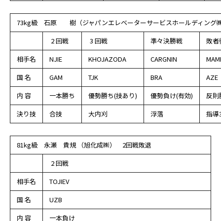
73kg級 石原 樹（ジャパンエレベーターサービスホールディング㈱
2 回戦
3 回戦
準々決勝戦
敗者
相手名
NJIE
KHOJAZODA
CARGNIN
MAM
国 名
GAM
TJK
BRA
AZE
内 容
一本勝ち
優勢勝ち(技あり)
優勢負け(有効)
反則
決り技
合技
大内刈
浮落
指導
81kg級 永瀬 貴規 （旭化成㈱） 2回戦敗退
2 回戦
相手名
TOJIEV
国 名
UZB
内 容
一本負け