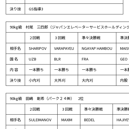
決り技
GS指導3
90kg級 村尾 三四郎（ジャパンエレベーターサービスホールディン
2 回戦
3 回戦
準々決勝戦
準決
相手名
SHARIPOV
VARAPAYEU
NGAYAP HAMBOU
MAI
国 名
UZB
BLR
FRA
GEO
内 容
一本勝ち
一本勝ち
一本勝ち
一本
決り技
小内刈
大外刈
大内刈
内股
90kg級 田嶋 剛希（パーク２４㈱） 2位
2 回戦
3 回戦
準々決勝戦
準決勝
相手名
SULEIMANOV
MAXIM
BEDEL
HAJIYE