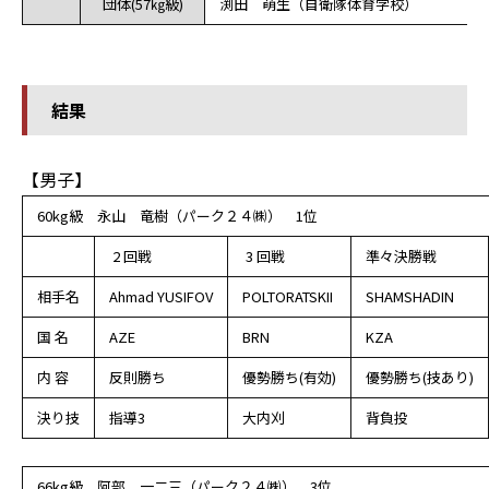
団体(57㎏級)
渕田 萌生（自衛隊体育学校）
結果
【男子】
60kg級 永山 竜樹（パーク２４㈱） 1位
2 回戦
3 回戦
準々決勝戦
相手名
Ahmad YUSIFOV
POLTORATSKII
SHAMSHADIN
国 名
AZE
BRN
KZA
内 容
反則勝ち
優勢勝ち(有効)
優勢勝ち(技あり)
決り技
指導3
大内刈
背負投
66kg級 阿部 一二三（パーク２４㈱） 3位