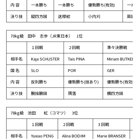
内 容
一本勝ち
一本勝ち
優勢勝ち(有効)
一本勝
決り技
縦四方固
送襟絞
小内刈
肩固
70kg級 田中 志歩（JR東日本） 1位
１回戦
2 回戦
準々決勝戦
相手名
Kaja SCHUSTER
Tais PINA
Miriam BUTKEREI
国 名
SLO
POR
GER
内 容
反則勝ち
優勢勝ち(技あり)
優勢勝ち(有効)
決り技
腕挫腋固
隅落
横四方固
78kg級 池田 紅（コマツ） 3位
１回戦
2 回戦
3 回戦
準
相手名
Yuxiao PENG
Alina BOEHM
Marie BRANSER
An