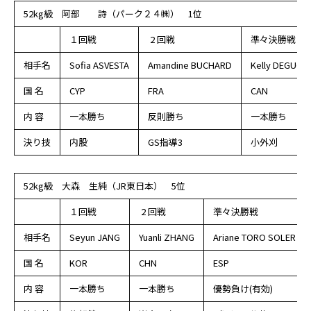
52kg級 阿部 詩（パーク２４㈱） 1位
１回戦
2 回戦
準々決勝戦
相手名
Sofia ASVESTA
Amandine BUCHARD
Kelly DEGUCHI
国 名
CYP
FRA
CAN
内 容
一本勝ち
反則勝ち
一本勝ち
決り技
内股
GS指導3
小外刈
52kg級 大森 生純（JR東日本） 5位
１回戦
2 回戦
準々決勝戦
相手名
Seyun JANG
Yuanli ZHANG
Ariane TORO SOLER
国 名
KOR
CHN
ESP
内 容
一本勝ち
一本勝ち
優勢負け(有効)