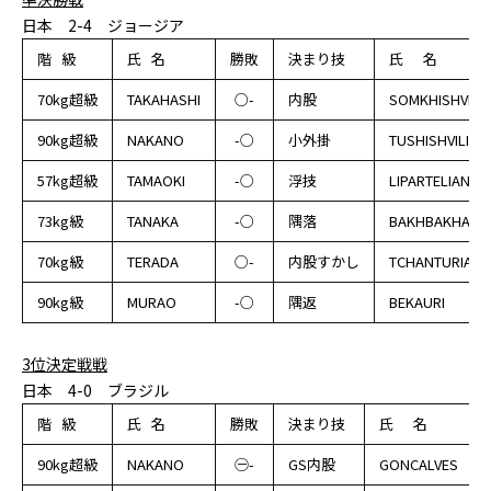
日本 2-4 ジョージア
階 級
氏 名
勝敗
決まり技
氏 名
70kg超級
TAKAHASHI
○-
内股
SOMKHISHVILI
90kg超級
NAKANO
-○
小外掛
TUSHISHVILI
57kg超級
TAMAOKI
-○
浮技
LIPARTELIANI
73kg級
TANAKA
-○
隅落
BAKHBAKHASHV
70kg級
TERADA
○-
内股すかし
TCHANTURIA
90kg級
MURAO
-○
隅返
BEKAURI
3位決定戦戦
日本 4-0 ブラジル
階 級
氏 名
勝敗
決まり技
氏 名
90kg超級
NAKANO
㊀-
GS内股
GONCALVES