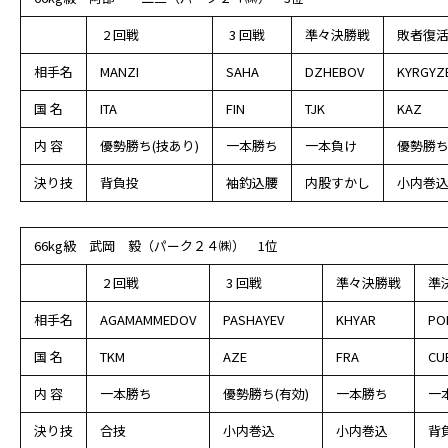
2 回戦
3 回戦
準々決勝戦
敗者復
相手名
MANZI
SAHA
DZHEBOV
KYRGYZ
国 名
ITA
FIN
TJK
KAZ
内 容
優勢勝ち(技あり)
一本勝ち
一本負け
優勢勝ち
決り技
背負投
袖釣込腰
内股すかし
小内巻
66kg級 武岡 毅（パーク２４㈱） 1位
2 回戦
3 回戦
準々決勝戦
準
相手名
AGAMAMMEDOV
PASHAYEV
KHYAR
PO
国 名
TKM
AZE
FRA
CU
内 容
一本勝ち
優勢勝ち(有効)
一本勝ち
一
決り技
合技
小内巻込
小内巻込
背