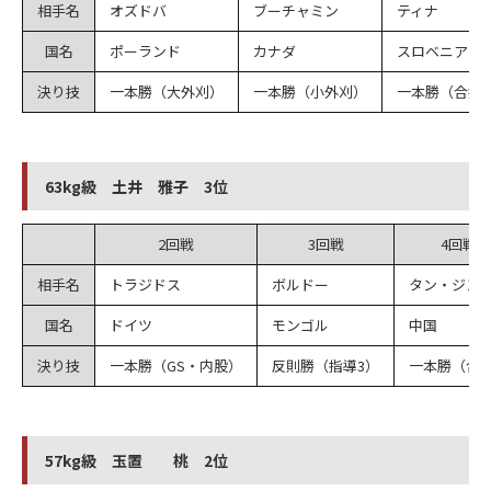
相手名
オズドバ
ブーチャミン
ティナ
国名
ポーランド
カナダ
スロベニア
決り技
一本勝（大外刈）
一本勝（小外刈）
一本勝（合技
63kg級 土井 雅子 3位
2回戦
3回戦
4回戦
相手名
トラジドス
ボルドー
タン・ジン
国名
ドイツ
モンゴル
中国
決り技
一本勝（GS・内股）
反則勝（指導3）
一本勝（合
57kg級 玉置 桃 2位