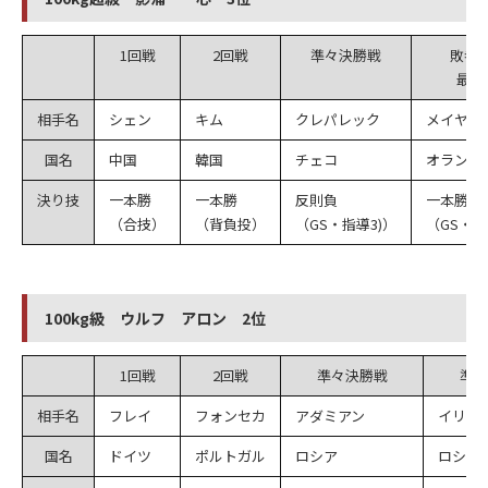
1回戦
2回戦
準々決勝戦
敗者
最終
相手名
シェン
キム
クレパレック
メイヤー
国名
中国
韓国
チェコ
オランダ
決り技
一本勝
一本勝
反則負
一本勝
（合技）
（背負投）
（GS・指導3)）
（GS・
100kg級 ウルフ アロン 2位
1回戦
2回戦
準々決勝戦
準決
相手名
フレイ
フォンセカ
アダミアン
イリア
国名
ドイツ
ポルトガル
ロシア
ロシア