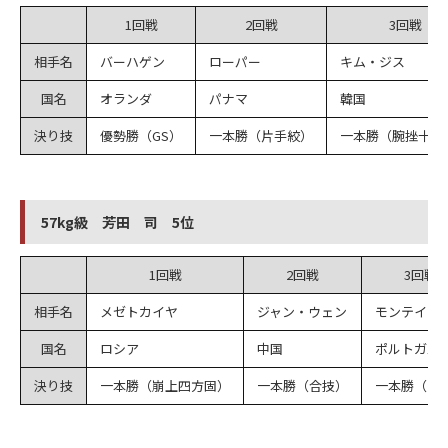
1回戦
2回戦
3回戦
相手名
バーハゲン
ローパー
キム・ジス
国名
オランダ
パナマ
韓国
決り技
優勢勝（GS）
一本勝（片手絞）
一本勝（腕挫十字
57kg級 芳田 司 5位
1回戦
2回戦
3回戦
相手名
メゼトカイヤ
ジャン・ウェン
モンテイロ
国名
ロシア
中国
ポルトガル
決り技
一本勝（崩上四方固）
一本勝（合技）
一本勝（内