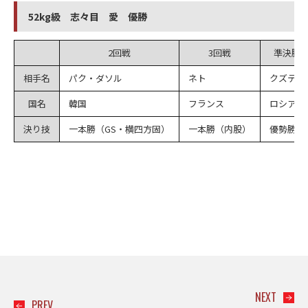
52kg級 志々目 愛 優勝
2回戦
3回戦
準決勝
相手名
パク・ダソル
ネト
クズティ
国名
韓国
フランス
ロシア
決り技
一本勝（GS・横四方固）
一本勝（内股）
優勢勝
NEXT
PREV