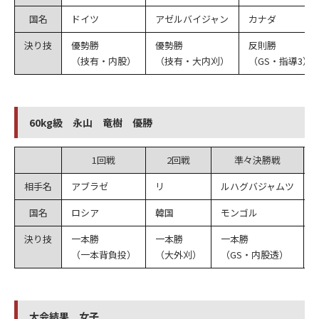
国名
ドイツ
アゼルバイジャン
カナダ
決り技
優勢勝
優勢勝
反則勝
（技有・内股）
（技有・大内刈）
（GS・指導3）
60kg級 永山 竜樹 優勝
1回戦
2回戦
準々決勝戦
相手名
アブラゼ
リ
ルハグバジャムツ
国名
ロシア
韓国
モンゴル
決り技
一本勝
一本勝
一本勝
（一本背負投）
（大外刈）
（GS・内股透）
大会結果 女子