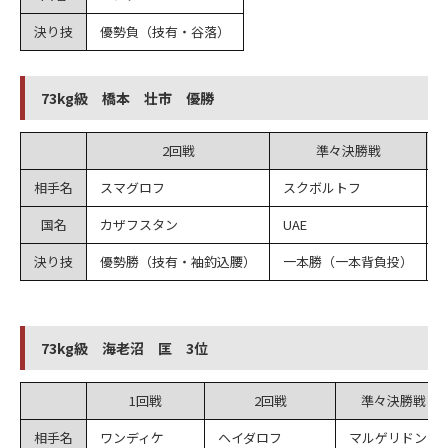
決り技
優勢負（技有・谷落）
73kg級 橋本 壮市 優勝
2回戦
準々決勝戦
相手名
スマグロフ
スクボルトフ
国名
カザフスタン
UAE
決り技
優勢勝（技有・袖釣込腰）
一本勝（一本背負投）
73kg級 海老沼 匡 3位
1回戦
2回戦
準々決勝戦
相手名
ワンディケ
ヘイダロフ
マルゲリドン