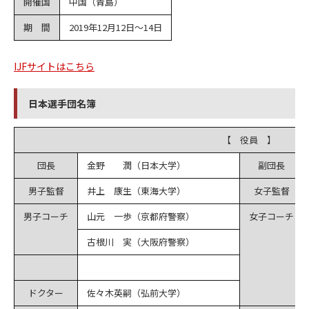
開催国
中国（青島）
期 間
2019年12月12日～14日
IJFサイトはこちら
日本選手団名簿
【 役員 】
団長
金野 潤（日本大学）
副団長
男子監督
井上 康生（東海大学）
女子監督
男子コーチ
山元 一歩（京都府警察）
女子コーチ
古根川 実（大阪府警察）
ドクター
佐々木英嗣（弘前大学）