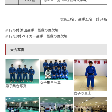
役員13名、選手21名 計34名
※12/6付 濵田選手 怪我の為欠場
※12/10付 ベイカー選手 怪我の為欠場
大会写真
女子集合写真
男子集合写真
女子写真②