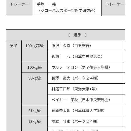
トレーナー
手塚 一義
トレーナー
（グローバルスポーツ医学研究所）
【 選手 】
男子
100kg超級
原沢 久喜（百五銀行）
影浦 心（日本中央競馬会）
3
100kg級
ウルフ アロン（㈻了徳寺大学職）
2
90kg級
長澤 憲大（パーク２４㈱）
5
村尾三四郎（東海大学1年）
7
ベイカー 茉秋（日本中央競馬会）
81kg級
藤原崇太郎（日本体育大学3年）
73kg級
橋本 壮市（パーク２４㈱）