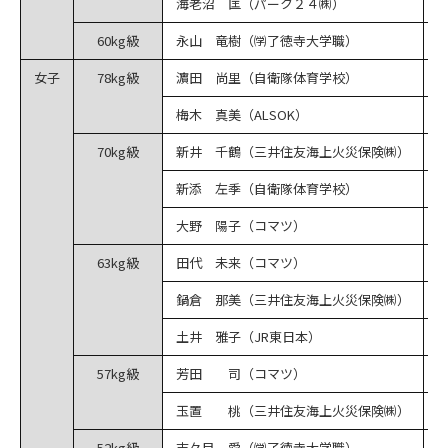
海老沼 匡（パーク２４㈱）
3
60kg級
永山 竜樹（㈻了徳寺大学職）
女子
78kg級
濵田 尚里（自衛隊体育学校）
梅木 真美（ALSOK）
70kg級
新井 千鶴（三井住友海上火災保険㈱）
3
新添 左季（自衛隊体育学校）
大野 陽子（コマツ）
63kg級
田代 未来（コマツ）
3
鍋倉 那美（三井住友海上火災保険㈱）
土井 雅子（JR東日本）
3
57kg級
芳田 司（コマツ）
5
玉置 桃（三井住友海上火災保険㈱）
2
52kg級
志々目 愛（㈻了徳寺大学職）