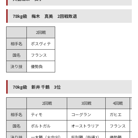
78kg級 梅木 真美 2回戦敗退
2回戦
相手名
ポスヴィテ
国名
フランス
決り技
優勢負
70kg級 新井 千鶴 3位
2回戦
3回戦
4回戦
相手名
ティモ
コーグラン
ガヒエ
フ
国名
ポルトガル
オーストラリア
フランス
オ
決り技
一本勝（大内刈）
反則勝（指導3）
優勢勝
優