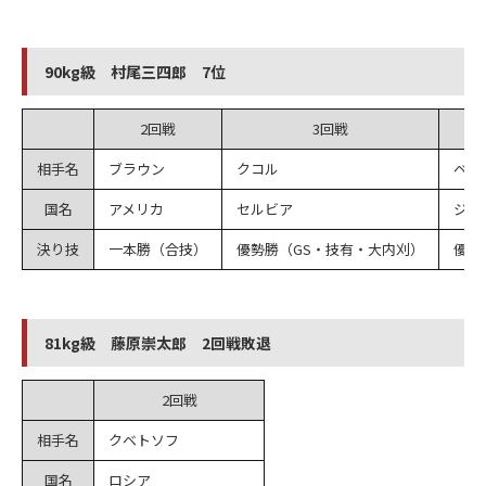
90kg級 村尾三四郎 7位
2回戦
3回戦
相手名
ブラウン
クコル
ベカ
国名
アメリカ
セルビア
ジョ
決り技
一本勝（合技）
優勢勝（GS・技有・大内刈）
優勢
81kg級 藤原崇太郎 2回戦敗退
2回戦
相手名
クベトソフ
国名
ロシア