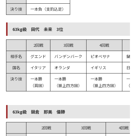
決り技
一本負（支釣込足）
63kg級 田代 未来 3位
2回戦
3回戦
4回戦
相手名
グエンド
バンデンバーク
ピオベサナ
鍋倉
国名
イタリア
オランダ
イギリス
日本
決り技
一本勝
一本勝
一本勝
一本
（肩固）
（崩上四方固）
（崩上四方固）
（G
63kg級 鍋倉 那美 優勝
2回戦
3回戦
4回戦