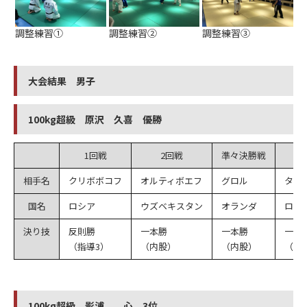
調整練習①
調整練習②
調整練習③
大会結果 男子
100kg超級 原沢 久喜 優勝
1回戦
2回戦
準々決勝戦
相手名
クリボボコフ
オルティボエフ
グロル
タソ
国名
ロシア
ウズベキスタン
オランダ
ロシ
決り技
反則勝
一本勝
一本勝
一本
（指導3）
（内股）
（内股）
（G
100kg超級 影浦 心 3位