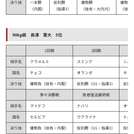
決り技
一本勝
反則勝
優勢勝
優勢勝
（内股）
（指導3）
（技有・大内刈）
（技有
90kg級 長澤 憲大 5位
1回戦
2回戦
相手名
クラメルト
スミンク
シル
国名
チェコ
オランダ
キュ
決り技
優勢負（技有・内股）
反則勝（GS・指導3）
反則負
準々決勝戦
敗者復活最終戦
相手名
マイドフ
ナバリ
オゼ
国名
セルビア
ウクライナ
トル
決り技
優勢負（技有・内股）
反則勝（GS・指導3）
反則負