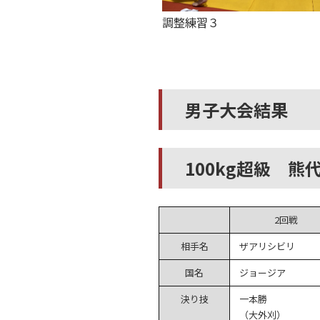
調整練習３
男子大会結果
100kg超級 熊
2回戦
相手名
ザアリシビリ
国名
ジョージア
決り技
一本勝
（大外刈）