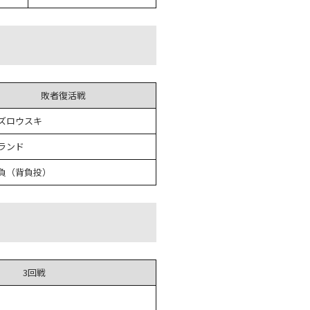
敗者復活戦
ズロウスキ
ランド
負（背負投）
3回戦