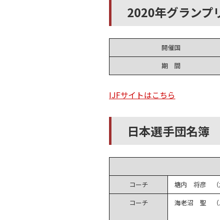
2020年グラン
開催国
期 間
IJFサイトはこちら
日本選手団名簿
コーチ
塘内 将彦 （
コーチ
海老沼 聖 （