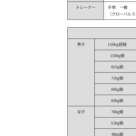
トレーナー
手塚 一義
（グローバルス
男子
100kg超級
100㎏級
81㎏級
73㎏級
66㎏級
60㎏級
女子
78㎏級
52㎏級
48㎏級