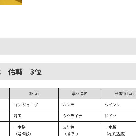
代 佑輔 3位
3回戦
準々決勝
敗者復活戦
ヨン ジャエグ
カンモ
ヘインレ
韓国
ウクライナ
ドイツ
一本勝
反則負
一本勝
（送襟絞）
（指導3）
（袖釣込腰）