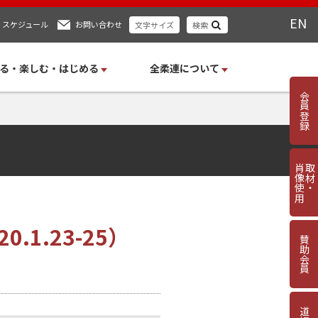
EN
スケジュール
お問い合わせ
文字サイズ
検索
る・楽しむ・はじめる
全柔連について
会員登録
肖像使用
取材・
1.23-25）
賛助会員