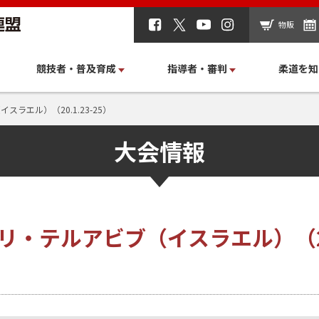
物販
競技者・普及育成
指導者・審判
柔道を知
スラエル）（20.1.23-25）
大会情報
リ・テルアビブ（イスラエル）（20.