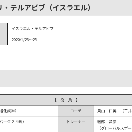
プリ・テルアビブ（イスラエル）
イスラエル・テルアビブ
2020/1/23～25
【 役 員 】
旭化成㈱）
コーチ
貝山 仁美 （三井
パーク２４㈱）
トレーナー
磯部 昌彦
（グローバルスポー