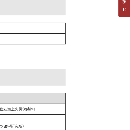
道場ナビ
住友海上火災保険㈱）
ツ医学研究所）