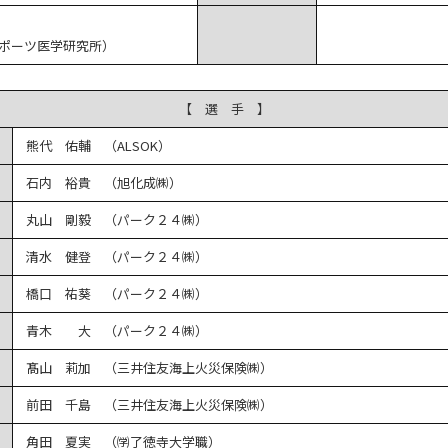
ポーツ医学研究所）
【 選 手 】
熊代 佑輔 （ALSOK）
石内 裕貴 （旭化成㈱）
丸山 剛毅 （パーク２４㈱）
清水 健登 （パーク２４㈱）
橋口 祐葵 （パーク２４㈱）
青木 大 （パーク２４㈱）
髙山 莉加 （三井住友海上火災保険㈱）
前田 千島 （三井住友海上火災保険㈱）
角田 夏実 （㈻了徳寺大学職）