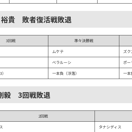
内 裕貴 敗者復活戦敗退
3回戦
準々決勝戦
ムケテ
ズク
ベラルーシ
ポー
3）
一本負（浮落）
一本
 剛毅 3回戦敗退
2回戦
ス
タナシディス