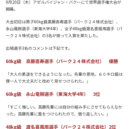
9月20日（木）アゼルバイジャン・バクーにて世界選手権大会が
開幕。
大会初日は男子60kg級髙藤直寿選手（パーク２４株式会社）、
永山竜樹選手（東海大学4年）、女子48kg級渡名喜風南選手（パ
ーク２４株式会社）の3名が揃って入賞を果たした。
出場選手3名のコメントは下記です。
60kg級 高藤直寿選手（パーク２４株式会社） 優勝
「大人の柔道をできるようになった。先輩の意地。６０キロ級は
僕一人で大丈夫だと改めて見せつけられた。」
60kg級 永山竜樹選手（東海大学4年） 3位
「すごく悔しい。高藤先輩には自分の組み手にさせてもらえなか
った。高藤先輩に差をつけられたので、借り返したい。」
48kg級 渡名喜風南選手（パーク２４株式会社）2位