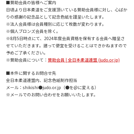
■賛助会員の皆様へご案内
日頃より日本柔道をご支援頂いている賛助会員様に対し、心ばか
りの感謝の記念品として記念色紙を謹呈いたします。
※法人会員様は会員種別に応じて枚数が変わります。
※個人ブロンズ会員を除く。
※8月5日時点にて、2024年度会員資格を保有する会員へ贈呈さ
せていただきます。遡って便宜を受けることはできかねますので
予めご了承ください。
※賛助会員について：
賛助会員 | 全日本柔道連盟 (judo.or.jp)
■本件に関するお問合せ先
全日本柔道連盟内、記念色紙制作担当
メール：shikishi●judo.or.jp（●を@に変える）
※メールでのお問い合わせをお願いいたします。