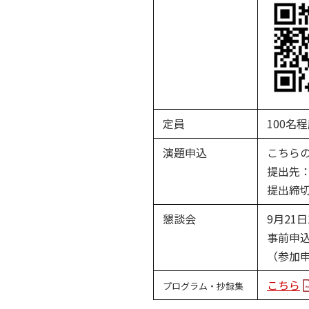
定員
100名
演題申込
こちら
提出先
提出締切
懇談会
9月21
事前申
（参加
こちら
プログラム・抄録集