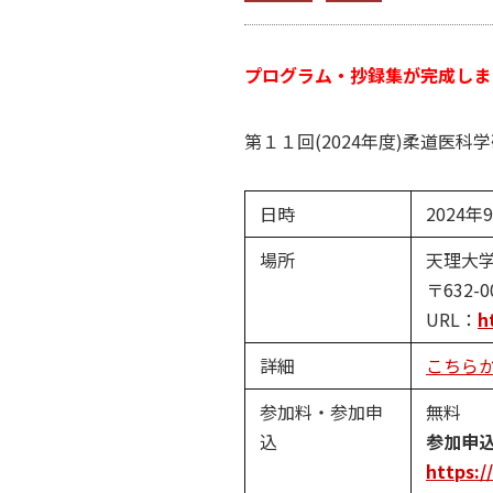
プログラム・抄録集が完成しま
第１１回(2024年度)柔道医
日時
2024
場所
天理大
〒632-
URL：
h
詳細
こちら
参加料・参加申
無料
込
参加申
https: