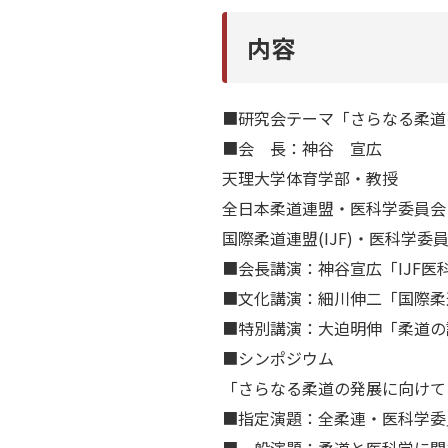
内容
■研究会テーマ「さらなる柔道
■会 長：神谷 宣広
天理大学体育学部・教授
全日本柔道連盟・医科学委員会
国際柔道連盟(IJF)・医科学委
■会長講演：神谷宣広「IJF医
■文化講演：細川伸二「国際柔
■特別講演：大迫明伸「柔道の
■シンポジウム
「さらなる柔道の発展に向けて
■指定演題：全柔連・医科学委員