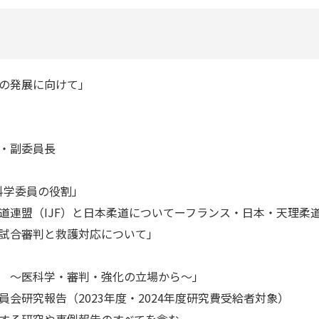
の発展に向けて」
・副委員長
員
科学委員の役割」
道連盟（IJF）と日本柔道についてーフランス・日本・天理柔
試合審判と救護対応について」
 ～医科学・審判・強化の立場から～」
会研究報告（2023年度・2024年度研究費受給者対象）