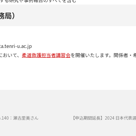
する研究や事例報告のすべてを含む
務局）
nri-u.ac.jp
において、
柔道救護担当者講習会
を開催いたします。関係者・
o.140：瀬古里美さん
【申込期間延長】2024 日本代