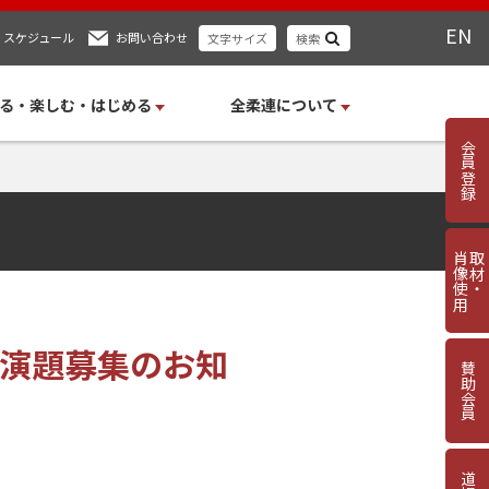
EN
スケジュール
お問い合わせ
文字サイズ
検索
る・楽しむ・はじめる
全柔連について
会員登録
肖像使用
取材・
に演題募集のお知
賛助会員