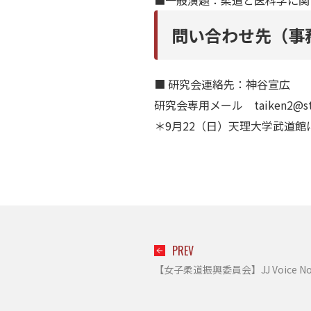
■一般演題：柔道と医科学に関
問い合わせ先（事
■ 研究会連絡先：神谷宣広
研究会専用メール taiken2@sta.te
＊9月22（日）天理大学武道館
PREV
【女子柔道振興委員会】JJ Voice N