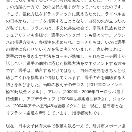
手の活躍の一方で、次の世代の選手が育っていなかったのです。
そこで、強化方法をドラスティックに変えるために、ライバル国
の日本から、コーチを招聘することとなり、白羽の矢が立ったの
が私でした。フランスは、多文化共生社会で、宗教も民族もセク
シュアリティも多様で、選手のバックボーンも様々です。フラン
スの指導方法も、多様性を求められ、コーチたちは、いかに選手
の個性に合わせていくかを常に考えていました。言い換えれば、
選手の力を引き出す方法をコーチが熟知し、それをコーチ同士が
話し合い、選手の個性に応じた指導方法をマネジメントする方法
です。選手は、助言するだけではなく、自分の意見をきちんと傾
聴してくれる指導者に信頼してくれます。選手の声を傾聴する大
切さを学びました。当時の教え子のデコス（2012年ロンドン五
輪70㎏級金メダル）、アレル（2000年・2006年ヨーロッパ選手
権優勝）、アブデラティフ（2003年世界柔道団体3位）、ジョシ
ネ（2004年アテネ五輪48㎏級銀メダル）は、現在、指導者とな
りフランス柔道を牽引しています。指導者冥利です。
現在、日本女子体育大学で教鞭を執る一方で、袋井市スポーツ協