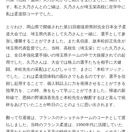
す。私と久乃さんとのご縁は、久乃さんが埼玉栄高校に在学中に
私は柔道部コーチでした。
とりわけ、岡山県で開催された第11回都道府県対抗全日本女子柔
道大会では、埼玉県代表として久乃さんと一緒に、選手として参
加し優勝することができました。また名伯楽、故本松好正先生が
埼玉県代表監督でした。当時、高校生（埼玉栄）だった久乃さん
は、全日本強化選手揃いの埼玉県チームの中で大抜擢されての起
用でした。久乃さんは、大会では格上の選手たちを相手に大健
闘。本松先生の采配はどんぴしゃりで、まさに「本松マジック」
でした。これは柔道団体戦の面白さでもあるのですが、選手を信
頼し起用することで、個人戦以上に力を発揮させることができる
指導力を、この時、身をもって学ぶことができました。帰途の新
幹線で、恩師の野瀬清喜先生と本松先生が酩酊するほど喜んで祝
杯をあげていたことが昨日のことのように思い出されます。
翻って引退後は、フランスのナショナルチームのコーチとして渡
仏しました。当時のフランス柔道は、1990年代に活躍していた
選手たちが引退すると不毛の時代を迎えていました。ベテラン選