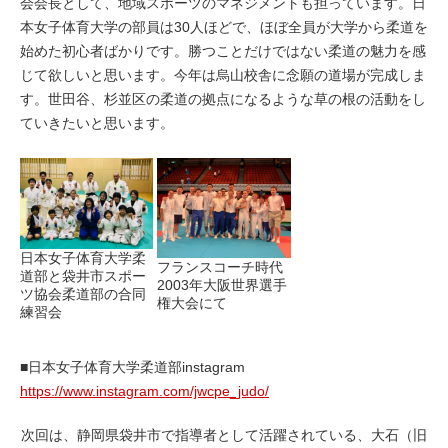
会会長として、地域スポーツのマネジメントも担っています。日
本女子体育大学の部員は30人ほどで、ほぼ全員が大学から柔道を
始めた初心者ばかりです。勝つことだけではない柔道の魅力を感
じて欲しいと思います。今年は烏山校舎に念願の道場が完成しま
す。世田谷、杉並区の柔道の拠点になるような草の根の活動をし
ていきたいと思います。
日本女子体育大学柔
フランスコーチ時代
道部と袋井市スポー
2003年大阪世界選手
ツ協会柔道部の合同
権大会にて
練習会
■日本女子体育大学柔道部instagram
https://www.instagram.com/jwcpe_judo/
次回は、静岡県袋井市で指導者として活躍されている、大石（旧