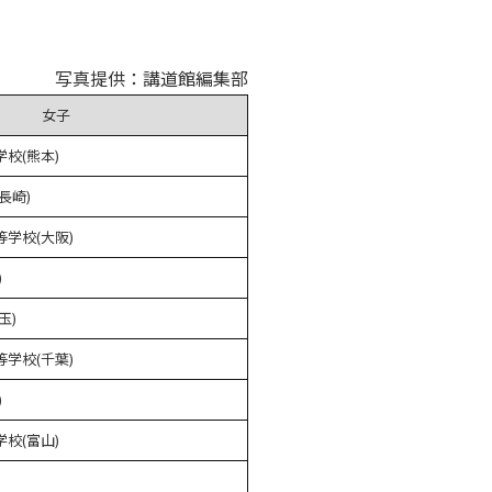
写真提供：講道館編集部
女子
校(熊本)
長崎)
学校(大阪)
)
玉)
学校(千葉)
)
校(富山)