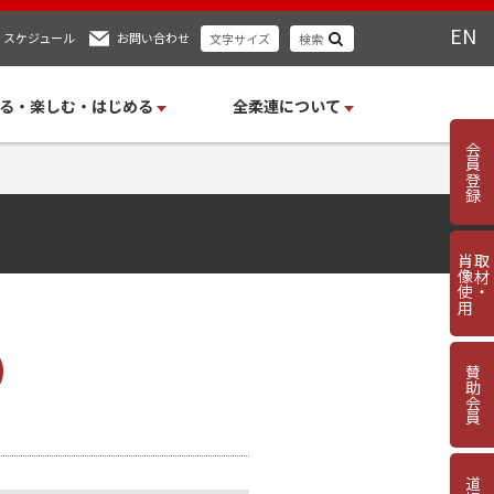
EN
スケジュール
お問い合わせ
文字サイズ
検索
る・楽しむ・はじめる
全柔連について
会員登録
肖像使用
取材・
)
賛助会員