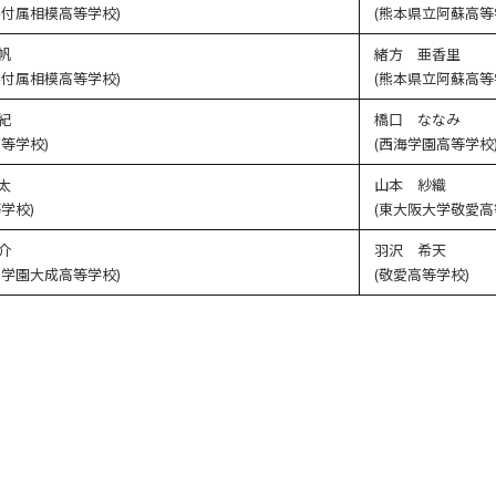
学付属相模高等学校)
(熊本県立阿蘇高等
帆
緒方 亜香里
学付属相模高等学校)
(熊本県立阿蘇高等
紀
橋口 ななみ
等学校)
(西海学園高等学校
太
山本 紗織
学校)
(東大阪大学敬愛高
介
羽沢 希天
和学園大成高等学校)
(敬愛高等学校)