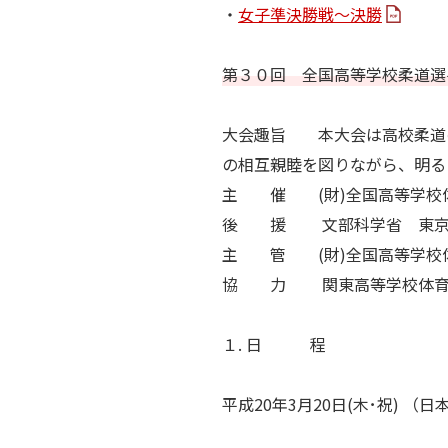
・
女子準決勝戦～決勝
第３０回 全国高等学校柔道選
大会趣旨 本大会は高校柔道
の相互親睦を図りながら、明る
主 催 (財)全国高等学校体
後 援 文部科学省 東京都 (
主 管 (財)全国高等学校体
協 力 関東高等学校体育
１. 日 程
平成20年3月20日(木･祝) 