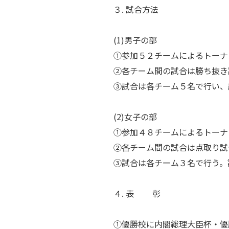
３. 試合方法
(1)男子の部
①参加５２チームによるトーナ
②各チーム間の試合は勝ち抜き
③試合は各チーム５名で行い、
(2)女子の部
①参加４８チームによるトーナ
②各チーム間の試合は点取り試
③試合は各チーム３名で行う。
４. 表 彰
①優勝校に内閣総理大臣杯・優