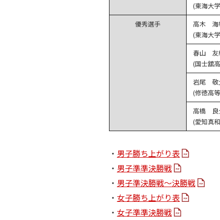
(東海大
優秀選手
高木 海
(東海大
春山 友
(国士舘高
岩尾 敬
(修徳高等
高橋 良
(愛知真
・
男子勝ち上がり表
・
男子準準決勝戦
・
男子準決勝戦～決勝戦
・
女子勝ち上がり表
・
女子準準決勝戦