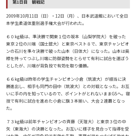
第1日目 観戦記
2009年10月11日（日）・12日（月）、日本武道館において全日
本学生柔道体重別選手権大会が行われた。
６０kg級は、準決勝で関東１位の坂本（山梨学院大）を破った
東京２位の川端（国士舘大）と東京ベスト８で、東京チャンピオ
ンの石川を準々決勝で破った山本（日体大）になった。山本は奥
襟を持ってつぶし川端に防御姿勢をとらせて有利に試合を運ぼう
としたが、川端が背負投で有効を取り優勝。
６６kg級は昨年の学生チャンピオン小倉（筑波大）が順当に決
勝進出し、相手も同門の田中（筑波大）との対戦となった。お互
いに手の内を知っているので、ポイントがとれないままGSへ。寝
技で有利に試合を進めた小倉に旗３本揃い、大会２連覇となっ
た。
７３kg級は前年チャンピオンの斉藤（天理大）と東京３位の中
矢（東海大）の決勝となった。お互いに様子を見合って指導を受