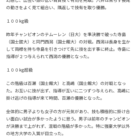
幻惑し、出会い頭の低い背負投で有効を先取。穴井は焦らず長尾
の動きをよく見て組合い、隅返しで技有を取り優勝。
１００kg級
昨年チャンピオンのテムーレン（日大）を準決勝で破った寺島
（国士舘大）と同門西潟（国士館大）の対戦。西潟は長身を生か
して両襟を持ち寺島を引きつけて先に技を出す事に終止。寺島に
指導が２つ与えられて西潟の優勝となった。
１００kg超級
この階級は百瀬（国士館大）と高嶋（国士館大）の対戦となっ
た。お互いに技が出ず、指導が互いに二つずつ与えられ、高嶋に
掛け逃げの指導が来て時間、百瀬の優勝となった。
全体的に男子よりも女子の方が元気があり、技も積極的に掛け合
い面白い試合が多かったように思う。男子は前年のチャンピオン
が決勝まで上がれず、混戦の階級が多かった。特に強豪大学以外
の地方大学の入賞が目立った。