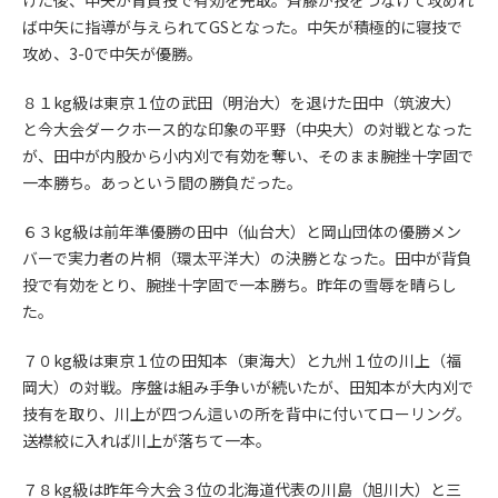
けた後、中矢が背負投で有効を先取。斉藤が技をつなげて攻めれ
ば中矢に指導が与えられてGSとなった。中矢が積極的に寝技で
攻め、3-0で中矢が優勝。
８１kg級は東京１位の武田（明治大）を退けた田中（筑波大）
と今大会ダークホース的な印象の平野（中央大）の対戦となった
が、田中が内股から小内刈で有効を奪い、そのまま腕挫十字固で
一本勝ち。あっという間の勝負だった。
６３kg級は前年準優勝の田中（仙台大）と岡山団体の優勝メン
バーで実力者の片桐（環太平洋大）の決勝となった。田中が背負
投で有効をとり、腕挫十字固で一本勝ち。昨年の雪辱を晴らし
た。
７０kg級は東京１位の田知本（東海大）と九州１位の川上（福
岡大）の対戦。序盤は組み手争いが続いたが、田知本が大内刈で
技有を取り、川上が四つん這いの所を背中に付いてローリング。
送襟絞に入れば川上が落ちて一本。
７８kg級は昨年今大会３位の北海道代表の川島（旭川大）と三