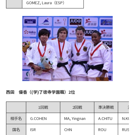
GOMEZ, Laura（ESP）
西田 優香（(学)了徳寺学園職）2位
1回戦
2回戦
準決勝戦
決
相手名
G.COHEN
MA, Yingnan
A.CHITU
N.KUZI
国名
ISR
CHN
ROU
RUS