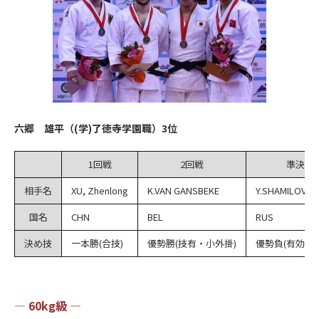
六郷 雄平（(学)了徳寺学園職）3位
1回戦
2回戦
準決勝
相手名
XU, Zhenlong
K.VAN GANSBEKE
Y.SHAMILOV
国名
CHN
BEL
RUS
決め技
一本勝(合技)
優勢勝(技有・小外掛)
優勢負(有効・
― 60kg級 ―