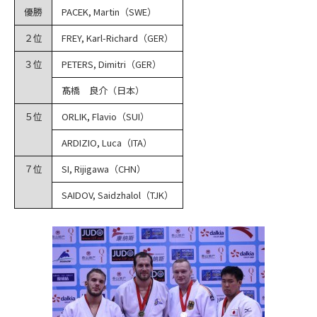
優勝
PACEK, Martin（SWE）
２位
FREY, Karl-Richard（GER）
３位
PETERS, Dimitri（GER）
髙橋 良介（日本）
５位
ORLIK, Flavio（SUI）
ARDIZIO, Luca（ITA）
７位
SI, Rijigawa（CHN）
SAIDOV, Saidzhalol（TJK）