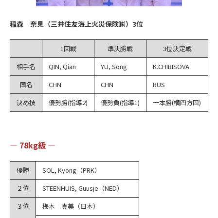
稲森 奈見（三井住友海上火災保険㈱）3位
1回戦
準決勝戦
3位決定戦
相手名
QIN, Qian
YU, Song
K.CHIBISOVA
国名
CHN
CHN
RUS
決め技
優勢勝(指導2)
優勢負(指導1)
一本勝(横四方固)
― 78kg級 ―
優勝
SOL, Kyong（PRK）
２位
STEENHUIS, Guusje（NED）
３位
梅木 真美（日本）