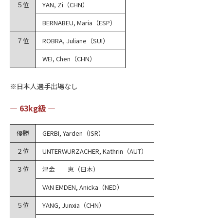
５位
YAN, Zi（CHN）
BERNABEU, Maria（ESP）
７位
ROBRA, Juliane（SUI）
WEI, Chen（CHN）
※日本人選手出場なし
― 63kg級 ―
優勝
GERBI, Yarden（ISR）
２位
UNTERWURZACHER, Kathrin（AUT）
３位
津金 恵（日本）
VAN EMDEN, Anicka（NED）
５位
YANG, Junxia（CHN）