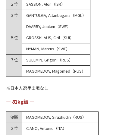
２位
SASSON, Alon（ISR）
３位
GANTULGA, Altanbagana（MGL）
DVARBY, Joakim（SWE）
５位
GROSSKLAUS, Ciril（SUI）
NYMAN, Marcus（SWE）
７位
SULEMIN, Grigorii（RUS）
MAGOMEDOV, Magomed（RUS）
※日本人選手出場なし
― 81kg級 ―
優勝
MAGOMEDOV, Sirazhudin（RUS）
２位
CIANO, Antonio（ITA）