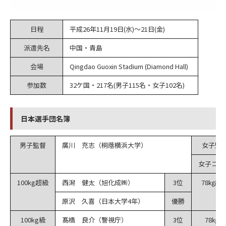
日程
平成26年11月19日(水)～21日(金)
派遣先名
中国・青島
会場
Qingdao Guoxin Stadium (Diamond Hall)
参加数
32ケ国・217名(男子115名・女子102名)
日本選手団名簿
男子監督
廣川 充志（桐蔭横浜大学）
女子監
女子コー
100kg超級
西潟 健太（旭化成㈱）
3位
78㎏超
原沢 久喜（日本大学4年）
優勝
100kg級
髙橋 良介（警視庁）
3位
78㎏級