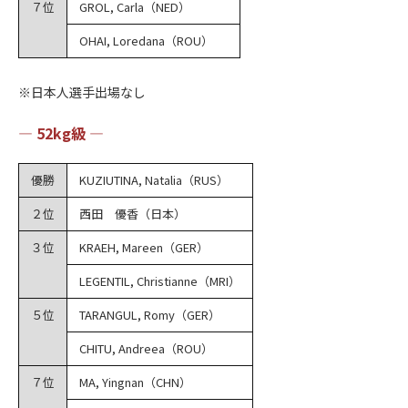
７位
GROL, Carla（NED）
OHAI, Loredana（ROU）
※日本人選手出場なし
― 52kg級 ―
優勝
KUZIUTINA, Natalia（RUS）
２位
西田 優香（日本）
３位
KRAEH, Mareen（GER）
LEGENTIL, Christianne（MRI）
５位
TARANGUL, Romy（GER）
CHITU, Andreea（ROU）
７位
MA, Yingnan（CHN）