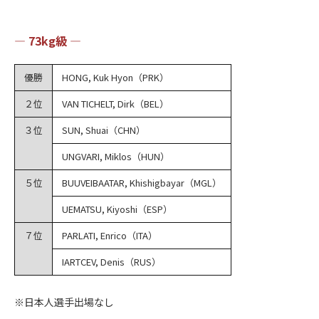
― 73kg級 ―
優勝
HONG, Kuk Hyon（PRK）
２位
VAN TICHELT, Dirk（BEL）
３位
SUN, Shuai（CHN）
UNGVARI, Miklos（HUN）
５位
BUUVEIBAATAR, Khishigbayar（MGL）
UEMATSU, Kiyoshi（ESP）
７位
PARLATI, Enrico（ITA）
IARTCEV, Denis（RUS）
※日本人選手出場なし