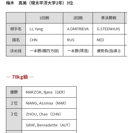
梅木 真美（環太平洋大学2年）3位
1回戦
2回戦
準決勝戦
相手名
LI, Yang
A.DMITRIEVA
G.STEENHUIS
ZH
国名
CHN
RUS
NED
C
決め技
一本勝(横四方固)
一本勝(隅落)
優勢負(指導2)
優
― 70kg級 ―
優勝
MARZOK, Iljana（GER）
２位
NIANG, Assmaa（MAR）
３位
ZHOU, Chao（CHN）
GRAF, Bernadette（AUT）