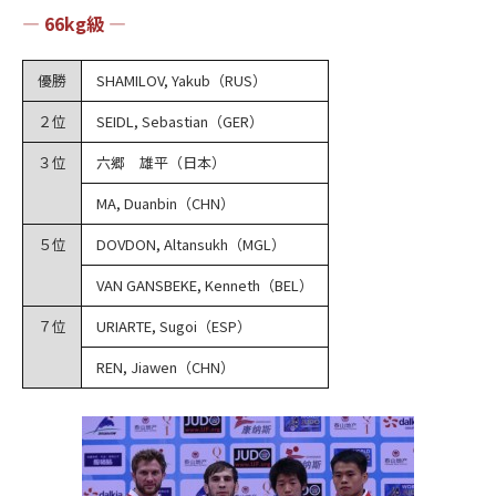
― 66kg級 ―
優勝
SHAMILOV, Yakub（RUS）
２位
SEIDL, Sebastian（GER）
３位
六郷 雄平（日本）
MA, Duanbin（CHN）
５位
DOVDON, Altansukh（MGL）
VAN GANSBEKE, Kenneth（BEL）
７位
URIARTE, Sugoi（ESP）
REN, Jiawen（CHN）