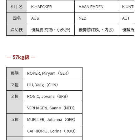
相手名
K.HAECKER
A.VAN EMDEN
K.UNTER
国名
AUS
NED
AUT
決め技
優勢勝(有効・小外掛)
優勢勝(有効・内股)
優勢負(有
― 57kg級 ―
優勝
ROPER, Miryam（GER）
２位
LIU, Yang（CHN）
３位
ROGIC, Jovana（SRB）
VERHAGEN, Sanne（NED）
５位
MUELLER, Johanna（GER）
CAPRIORIU, Corina（ROU）