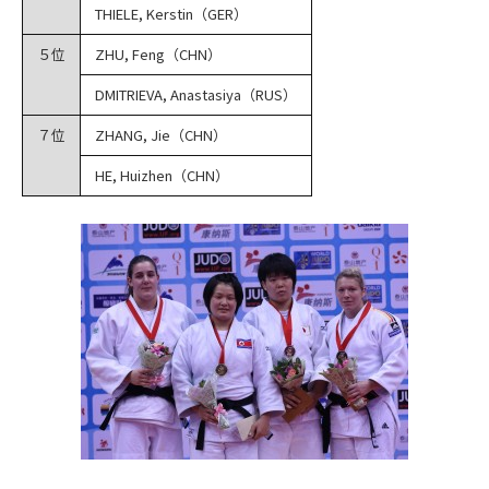
THIELE, Kerstin（GER）
５位
ZHU, Feng（CHN）
DMITRIEVA, Anastasiya（RUS）
７位
ZHANG, Jie（CHN）
HE, Huizhen（CHN）