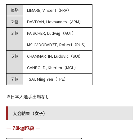
優勝
LIMARE, Vincent（FRA）
２位
DAVTYAN, Hovhannes（ARM）
３位
PAISCHER, Ludwig（AUT）
MSHVIDOBADZE, Robert（RUS）
５位
CHAMMARTIN, Ludovic（SUI）
GANBOLD, Kherlen（MGL）
７位
TSAI, Ming Yen（TPE）
※日本人選手出場なし
大会結果（女子）
― 78kg超級 ―