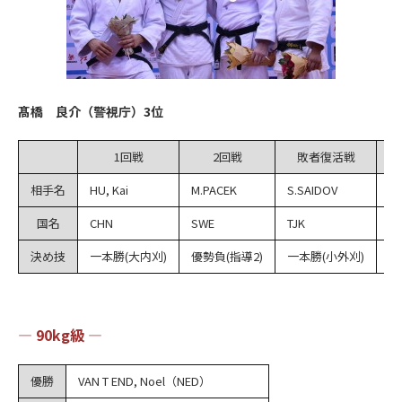
髙橋 良介（警視庁）3位
1回戦
2回戦
敗者復活戦
相手名
HU, Kai
M.PACEK
S.SAIDOV
L.
国名
CHN
SWE
TJK
IT
決め技
一本勝(大内刈)
優勢負(指導2)
一本勝(小外刈)
一
― 90kg級 ―
優勝
VAN T END, Noel（NED）