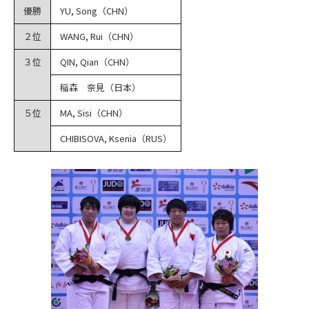
優勝
YU, Song（CHN）
２位
WANG, Rui（CHN）
３位
QIN, Qian（CHN）
稲森 奈見（日本）
５位
MA, Sisi（CHN）
CHIBISOVA, Ksenia（RUS）