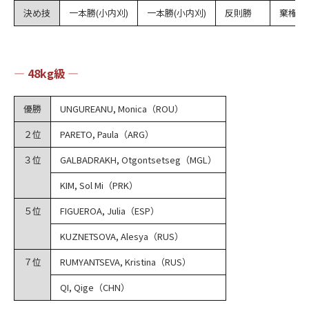
決め技
一本勝(小内刈)
一本勝(小内刈)
反則勝
棄権負
― 48kg級 ―
優勝
UNGUREANU, Monica（ROU）
２位
PARETO, Paula（ARG）
３位
GALBADRAKH, Otgontsetseg（MGL）
KIM, Sol Mi（PRK）
５位
FIGUEROA, Julia（ESP）
KUZNETSOVA, Alesya（RUS）
７位
RUMYANTSEVA, Kristina（RUS）
QI, Qige（CHN）