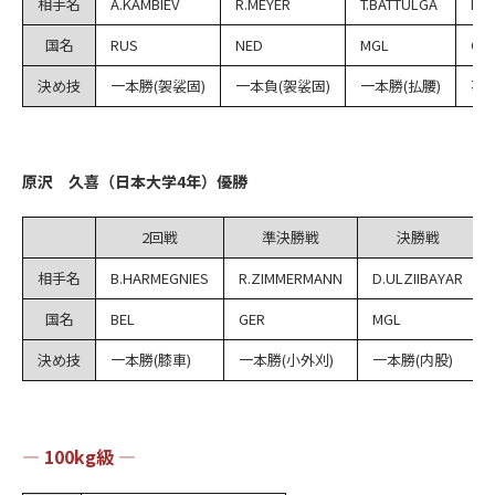
相手名
A.KAMBIEV
R.MEYER
T.BATTULGA
R.
国名
RUS
NED
MGL
GE
決め技
一本勝(袈裟固)
一本負(袈裟固)
一本勝(払腰)
不
原沢 久喜（日本大学4年）優勝
2回戦
準決勝戦
決勝戦
相手名
B.HARMEGNIES
R.ZIMMERMANN
D.ULZIIBAYAR
国名
BEL
GER
MGL
決め技
一本勝(膝車)
一本勝(小外刈)
一本勝(内股)
― 100kg級 ―