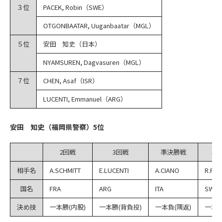
３位
PACEK, Robin（SWE）
OTGONBAATAR, Uuganbaatar（MGL）
５位
安田 知史（日本）
NYAMSUREN, Dagvasuren（MGL）
７位
CHEN, Asaf（ISR）
LUCENTI, Emmanuel（ARG）
安田 知史（福岡県警察）5位
2回戦
3回戦
準決勝戦
3
相手名
A.SCHMITT
E.LUCENTI
A.CIANO
R.PAC
国名
FRA
ARG
ITA
SWE
決め技
一本勝(内股)
一本勝(背負投)
一本負(隅返)
一本負