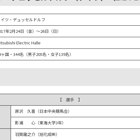
ドイツ・デュッセルドルフ
017年2月24日（金）～26日（日）
itsubishi Electric Halle
9ヶ国・344名（男子205名・女子139名）
【 選手 】
原沢 久喜（日本中央競馬会）
影浦 心（東海大学3年）
羽賀龍之介（旭化成㈱）