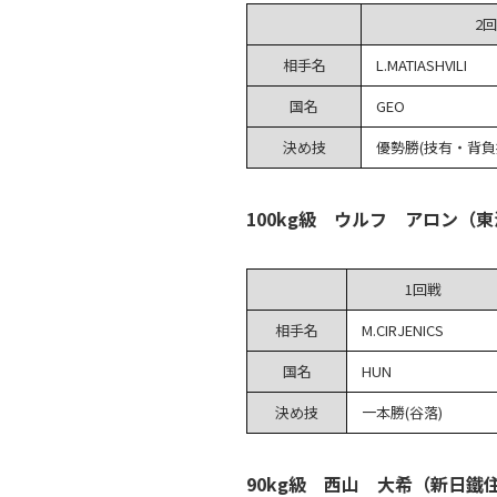
2
相手名
L.MATIASHVILI
国名
GEO
決め技
優勢勝(技有・背負
100kg級 ウルフ アロン（東
1回戦
相手名
M.CIRJENICS
国名
HUN
決め技
一本勝(谷落)
90kg級 西山 大希（新日鐵