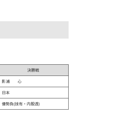
決勝戦
影浦 心
日本
優勢負(技有・内股透)