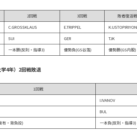
2回戦
3回戦
敗者復活
C.GROSSKLAUS
E.TRIPPEL
K.USTOPIRIYON
SUI
GER
TJK
一本勝(反則・指導3)
優勢負(GS谷落)
優勢勝(GS内股)
大学4年）2回戦敗退
1回戦
I.IVANOV
BUL
技有・背負投)
一本負(反則・指導3)