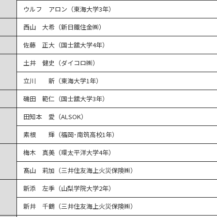
ウルフ アロン（東海大学3年）
西山 大希（新日鐵住金㈱）
佐藤 正大（国士舘大学4年）
土井 健史（ダイコロ㈱）
立川 新（東海大学1年）
磯田 範仁（国士舘大学3年）
田知本 愛（ALSOK）
素根 輝（福岡･南筑高校1年）
梅木 真美（環太平洋大学4年）
髙山 莉加（三井住友海上火災保険㈱）
新添 左季（山梨学院大学2年）
新井 千鶴（三井住友海上火災保険㈱）