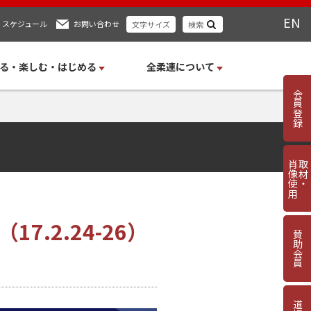
EN
スケジュール
お問い合わせ
文字サイズ
検索
る・楽しむ・はじめる
全柔連について
会員登録
肖像使用
取材・
.2.24-26）
賛助会員