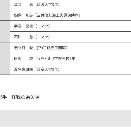
津金 恵（筑波大学3年）
鍋倉 那美（三井住友海上火災保険㈱）
宇高 菜絵（コマツ）
石川 慈（コマツ）
志々目 愛（(学)了徳寺学園職）
阿部 詩（兵庫･夙川学院高校1年）
渡名喜風南（帝京大学3年）
之介選手 怪我の為欠場