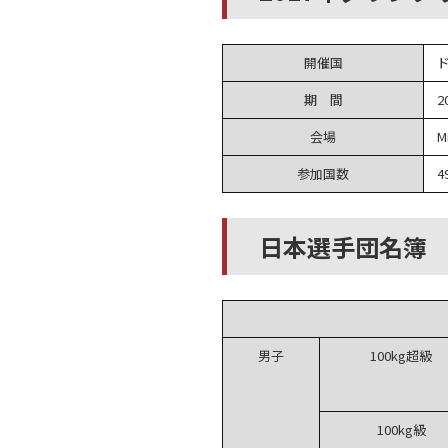
開催国
期 間
2
会場
M
参加国数
4
日本選手団名簿
男子
100kg超級
100kg級