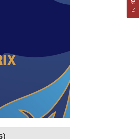
道場ナビ
6）