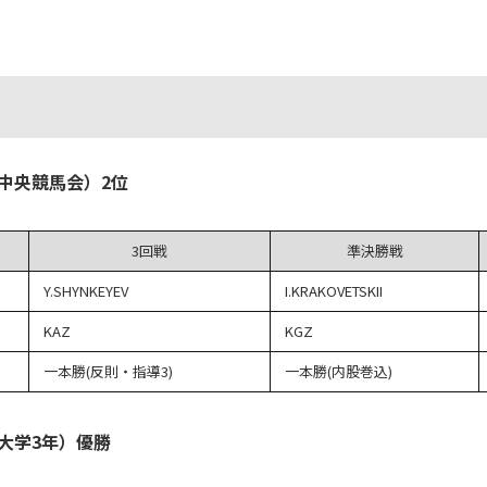
）
本中央競馬会）2位
3回戦
準決勝戦
Y.SHYNKEYEV
I.KRAKOVETSKII
KAZ
KGZ
一本勝(反則・指導3)
一本勝(内股巻込)
大学3年）優勝