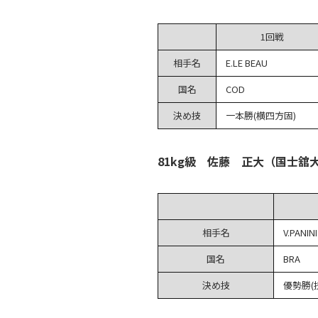
1回戦
相手名
E.LE BEAU
国名
COD
決め技
一本勝(横四方固)
81kg級 佐藤 正大（国士舘
相手名
V.PANINI
国名
BRA
決め技
優勢勝(