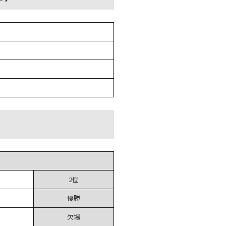
2位
優勝
欠場