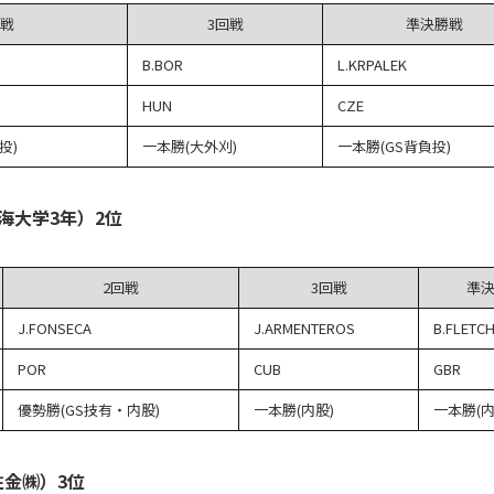
回戦
3回戦
準決勝戦
B.BOR
L.KRPALEK
HUN
CZE
投)
一本勝(大外刈)
一本勝(GS背負投)
海大学3年）2位
2回戦
3回戦
準
J.FONSECA
J.ARMENTEROS
B.FLETC
POR
CUB
GBR
優勢勝(GS技有・内股)
一本勝(内股)
一本勝(内
住金㈱）3位