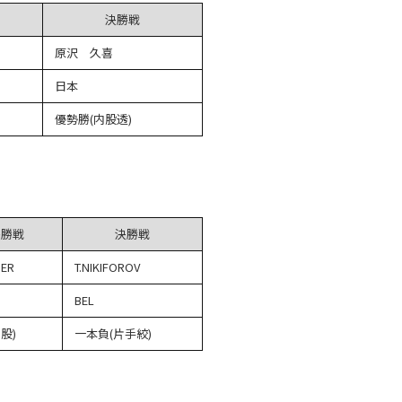
決勝戦
原沢 久喜
日本
優勢勝(内股透)
決勝戦
決勝戦
HER
T.NIKIFOROV
BEL
股)
一本負(片手絞)