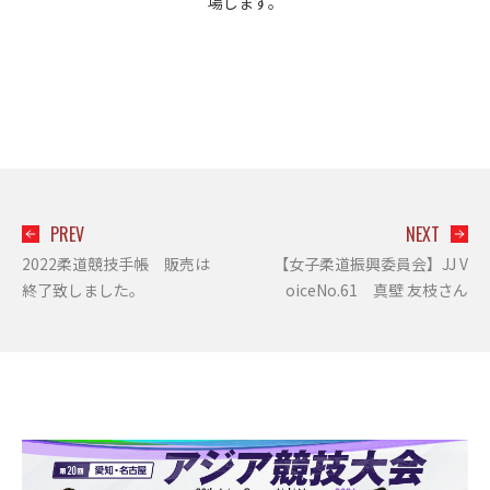
場します。
PREV
NEXT
2022柔道競技手帳 販売は
【女子柔道振興委員会】JJ V
終了致しました。
oiceNo.61 真壁 友枝さん