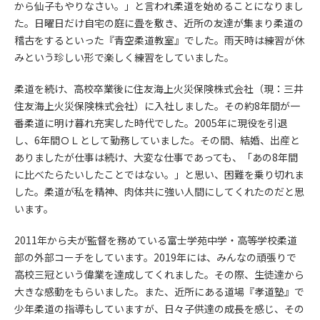
から仙子もやりなさい。」と言われ柔道を始めることになりまし
た。日曜日だけ自宅の庭に畳を敷き、近所の友達が集まり柔道の
稽古をするといった『青空柔道教室』でした。雨天時は練習が休
みという珍しい形で楽しく練習をしていました。
柔道を続け、高校卒業後に住友海上火災保険株式会社（現：三井
住友海上火災保険株式会社）に入社しました。その約8年間が一
番柔道に明け暮れ充実した時代でした。2005年に現役を引退
し、6年間ＯＬとして勤務していました。その間、結婚、出産と
ありましたが仕事は続け、大変な仕事であっても、「あの8年間
に比べたらたいしたことではない。」と思い、困難を乗り切れま
した。柔道が私を精神、肉体共に強い人間にしてくれたのだと思
います。
2011年から夫が監督を務めている富士学苑中学・高等学校柔道
部の外部コーチをしています。2019年には、みんなの頑張りで
高校三冠という偉業を達成してくれました。その際、生徒達から
大きな感動をもらいました。また、近所にある道場『孝道塾』で
少年柔道の指導もしていますが、日々子供達の成長を感じ、その