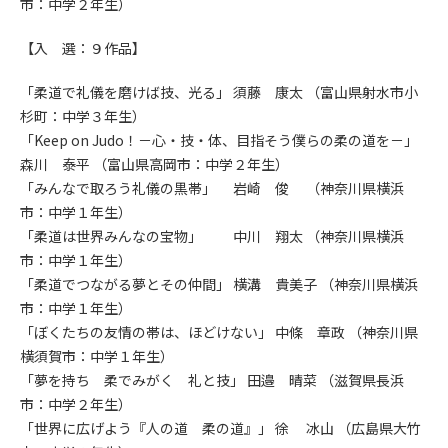
市：中学２年生）
【入 選：９作品】
「柔道で礼儀を磨けば技、光る」 須藤 康太 （富山県射水市小
杉町：中学３年生）
「Keep on Judo！－心・技・体、目指そう僕らの柔の道を－」
森川 泰平 （富山県高岡市：中学２年生）
「みんなで取ろう礼儀の黒帯」 岩崎 俊 （神奈川県横浜
市：中学１年生）
「柔道は世界みんなの宝物」 中川 翔太 （神奈川県横浜
市：中学１年生）
「柔道でつながる夢とその仲間」 横溝 貴美子 （神奈川県横浜
市：中学１年生）
「ぼくたちの友情の帯は、ほどけない」 中條 章政 （神奈川県
横須賀市：中学１年生）
「夢を持ち 柔でみがく 礼と技」 田邉 晴菜 （滋賀県長浜
市：中学２年生）
「世界に広げよう『人の道 柔の道』」 徐 冰山 （広島県大竹