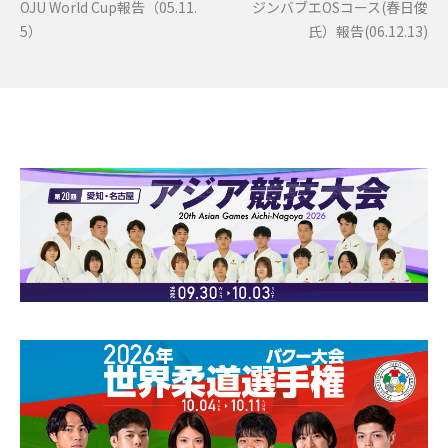
OJU World Cup報告（05.11.
ジンバブエOSコース(春日俊
5）
氏）報告(06.12.13)