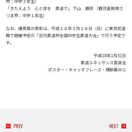
市：中学２年生）
「きたえよう 心と体を 柔道で」 下山 勝栄 （鹿児島県南さ
つま市：中学１年生）
なお、優秀賞の表彰は、平成１８年３月２６日（日）に東京武道
館で開催予定の「近代柔道杯全国中学生柔道大会」で行う予定で
す。
平成18年1月31日
柔道ルネッサンス委員会
ポスター・キャッチフレーズ・横断幕ＷＧ
PREV
NEXT