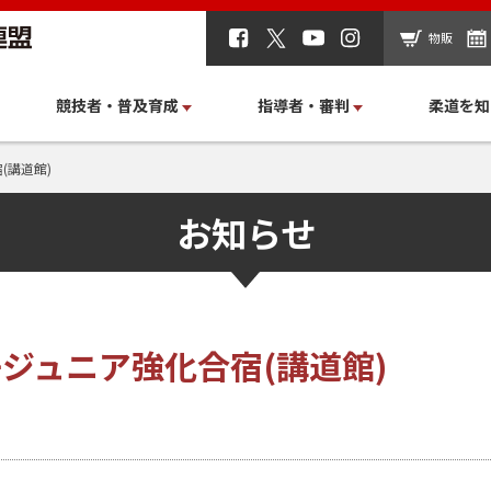
物販
競技者・普及育成
指導者・審判
柔道を知
(講道館)
お知らせ
ジュニア強化合宿(講道館)