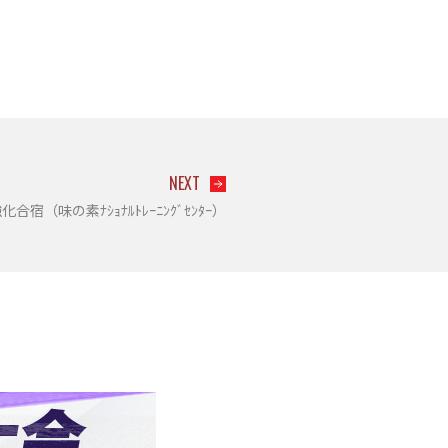
NEXT
宿（味の素ﾅｼｮﾅﾙﾄﾚｰﾆﾝｸﾞｾﾝﾀｰ）