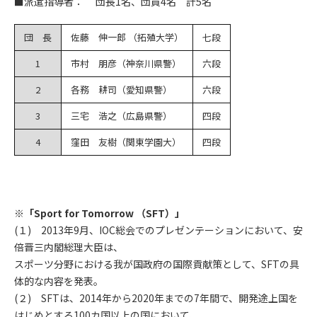
■派遣指導者： 団長1名、団員4名 計5名
団 長
佐藤 伸一郎 （拓殖大学）
七段
1
市村 朋彦（神奈川県警）
六段
2
各務 耕司（愛知県警）
六段
3
三宅 浩之（広島県警）
四段
4
窪田 友樹（関東学園大）
四段
※「Sport for Tomorrow （SFT）」
(１) 2013年9月、IOC総会でのプレゼンテーションにおいて、安
倍晋三内閣総理大臣は、
スポーツ分野における我が国政府の国際貢献策として、SFTの具
体的な内容を発表。
(２) SFTは、2014年から2020年までの7年間で、開発途上国を
はじめとする100カ国以上の国において、