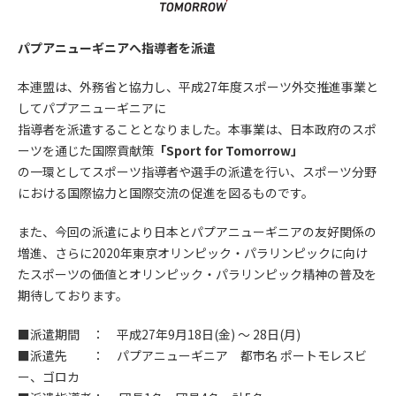
パプアニューギニアへ指導者を派遣
本連盟は、外務省と協力し、平成27年度スポーツ外交推進事業と
してパプアニューギニアに
指導者を派遣することとなりました。本事業は、日本政府のスポ
ーツを通じた国際貢献策
「Sport for Tomorrow」
の一環としてスポーツ指導者や選手の派遣を行い、スポーツ分野
における国際協力と国際交流の促進を図るものです。
また、今回の派遣により日本とパプアニューギニアの友好関係の
増進、さらに2020年東京オリンピック・パラリンピックに向け
たスポーツの価値とオリンピック・パラリンピック精神の普及を
期待しております。
■派遣期間 ： 平成27年9月18日(金) ～ 28日(月)
■派遣先 ： パプアニューギニア 都市名 ポートモレスビ
ー、ゴロカ