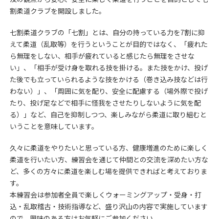
割柔道クラブを開設しました。
七割柔道クラブの「七割」とは、自分の持っている力を7割に抑
えて柔道（乱取等）を行うということが目的ではなく、「疲れた
ら無理をしない、相手が疲れていると感じたら無理をさせな
い」、「相手が受け身を取れる技を掛ける。また技をかけ、投げ
た後でも立っていられるような技をかける（巻き込み技などは行
わない）」、「周囲に気を配り、安全に配慮する（場外際で投げ
たり、投げ足などで相手に怪我をさせたりしないように気を配
る）」など、自己を抑制しつつ、楽しみながら柔道に取り組むと
いうことを意味しています。
久々に柔道をやりたいと思っている方、健康増進のために楽しく
柔道を行いたい方、練習会を通じて仲間との交流を深めたい方な
ど、多くの方々に柔道を楽しむ場を提供できればと考えておりま
す。
本練習会は参加者全員で楽しくウォーミングアップ・受身・打
込・乱取稽古・技術指導など、盛り沢山の内容で実施しています
ので、興味のある方はお気軽にご参加ください。