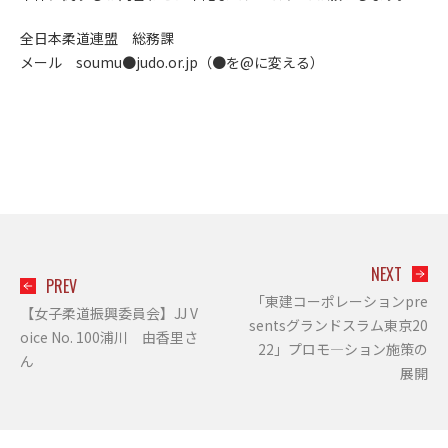
全日本柔道連盟 総務課
メール soumu●judo.or.jp（●を@に変える）
NEXT
PREV
「東建コーポレーションpre
【女子柔道振興委員会】JJ V
sentsグランドスラム東京20
oice No. 100浦川 由香里さ
22」プロモ―ション施策の
ん
展開