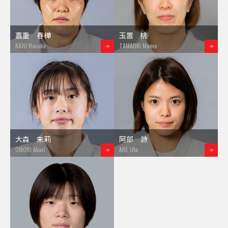
嘉重 春樺
玉置 桃
KAJU Haruka
TAMAOKI Momo
大森 朱莉
阿部 詩
OMORI Akari
ABE Uta