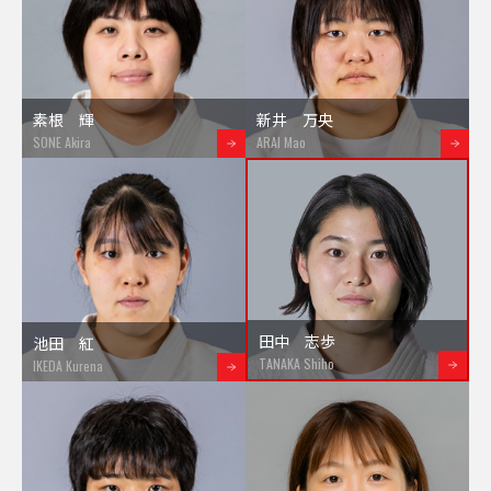
素根 輝
新井 万央
SONE Akira
ARAI Mao
田中 志歩
池田 紅
TANAKA Shiho
IKEDA Kurena