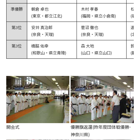
準優勝
朝倉 卓也
木村 孝春
松尾
(東京・都立江北)
(福岡・県立小倉南)
(福
第3位
安井 真治郎
菅沼 徹也
遠藤
(奈良・天理)
(奈良・天理)
(北
第3位
橋脇 佑幸
森 大地
鈴木
(和歌山・県立青陵)
(山口・県立山口)
(静
開会式
優勝旗返還(昨年度団体戦優勝･
神奈川県)