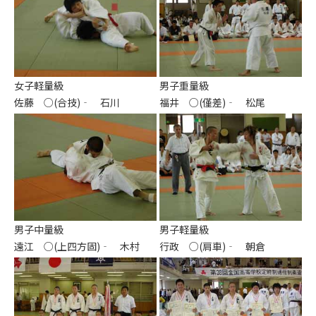
女子軽量級
男子重量級
佐藤 ○(合技)‐ 石川
福井 ○(僅差)‐ 松尾
男子中量級
男子軽量級
遠江 ○(上四方固)‐ 木村
行政 ○(肩車)‐ 朝倉