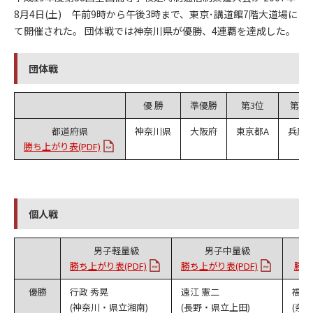
8月4日(土) 午前9時から午後3時まで、東京･講道館7階大道場に
て開催された。 団体戦では神奈川県が優勝、4連覇を達成した。
団体戦
優 勝
準優勝
第3位
第3位
都道府県
神奈川県
大阪府
東京都A
兵庫
勝ち上がり表(PDF)
個人戦
男子軽量級
男子中量級
勝ち上がり表(PDF)
勝ち上がり表(PDF)
勝ち
優勝
行政 秀晃
遠江 憲二
福井
(神奈川・県立湘南)
(長野・県立上田)
(奈