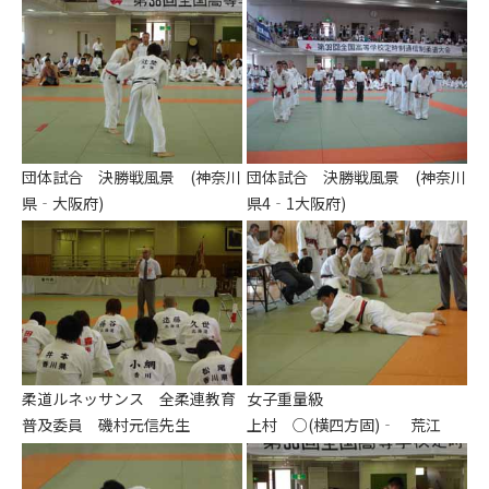
団体試合 決勝戦風景 (神奈川
団体試合 決勝戦風景 (神奈川
県‐大阪府)
県4‐1大阪府)
柔道ルネッサンス 全柔連教育
女子重量級
普及委員 磯村元信先生
上村 ○(横四方固)‐ 荒江