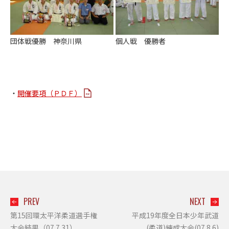
団体戦優勝 神奈川県
個人戦 優勝者
・
開催要項（ＰＤＦ）
PREV
NEXT
第15回環太平洋柔道選手権
平成19年度全日本少年武道
大会結果（07.7.31）
(柔道)練成大会(07.8.6)