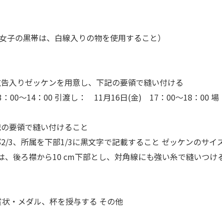
女子の黒帯は、白線入りの物を使用すること）
広告入りゼッケンを用意し、下記の要領で縫い付ける
3：00～14：00 引渡し： 11月16日(金) 17：00～18：
記の要領で縫い付けること
/3、所属を下部1/3に黒文字で記載すること ゼッケンのサイズは縦
所は、後ろ襟から10 cm下部とし、対角線にも強い糸で縫いつけ
賞状・メダル、杯を授与する その他