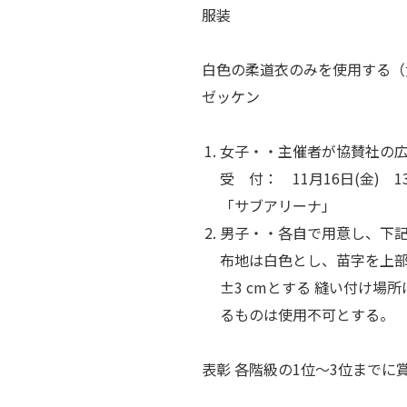
服装
白色の柔道衣のみを使用する（
ゼッケン
女子・・主催者が協賛社の
受 付： 11月16日(金) 1
「サブアリーナ」
男子・・各自で用意し、下
布地は白色とし、苗字を上部2
±3 cmとする 縫い付け場
るものは使用不可とする。
表彰 各階級の1位～3位までに