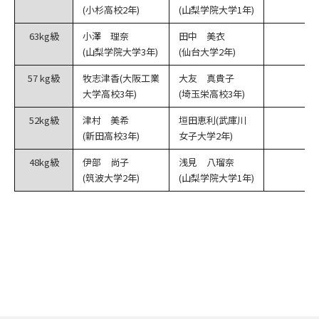
(小杉高校2年)
(山梨学院大学1年)
63kg級
小澤 理奈
田中 美衣
(山梨学院大学3年)
(仙台大学2年)
57 kg級
牧志津香(大阪工業
大友 真貴子
大学高校3年)
(埼玉栄高校3年)
52kg級
津村 美希
垣田恵利(武庫川
(新田高校3年)
女子大学2年)
48kg級
伊部 尚子
浅見 八瑠奈
(筑波大学2年)
(山梨学院大学1年)