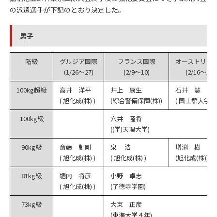
の派遣選手が下記のとおり決定した。
男子
階級
グルジア国際
フランス国際
オーストリア
(1/26～27)
(2/9～10)
(2/16～17)
100kg超級
高井 洋平
井上 康生
石井 慧
( 旭化成(株) )
(綜合警備保障(株))
( 国士舘大学3年
100kg級
穴井 隆将
((学)天理大学)
90kg級
斎藤 制剛
泉 浩
増渕 樹
( 旭化成(株) )
( 旭化成(株) )
(旭化成(株))
81kg級
塘内 将彦
小野 卓志
( 旭化成(株) )
(了徳寺学園)
73kg級
大束 正彦
(東海大学４年)