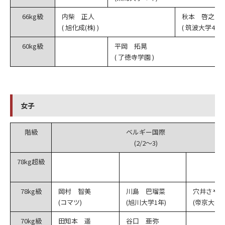
66kg級
内柴 正人
秋本 啓之
( 旭化成(株) )
( 筑波大学4年 )
60kg級
平岡 拓晃
( 了徳寺学園 )
女子
階級
ベルギー国際
(2/2～3)
78kg超級
78kg級
岡村 智美
川島 巴瑠菜
穴井さや
(コマツ)
(旭川大学1年)
(帝京大学3
70kg級
田知本 遥
谷口 亜弥