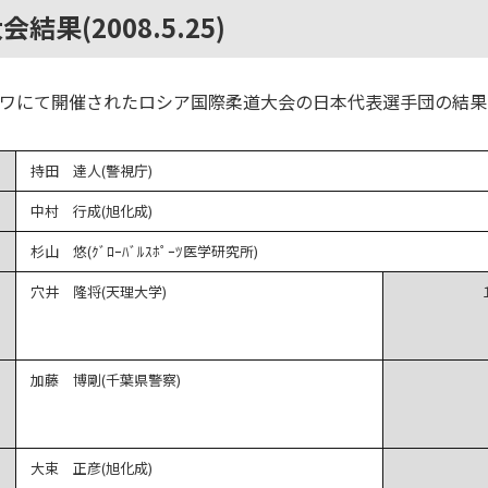
果(2008.5.25)
モスクワにて開催されたロシア国際柔道大会の日本代表選手団の結
持田 達人(警視庁)
中村 行成(旭化成)
杉山 悠(ｸﾞﾛｰﾊﾞﾙｽﾎﾟｰﾂ医学研究所)
穴井 隆将(天理大学)
加藤 博剛(千葉県警察)
大束 正彦(旭化成)