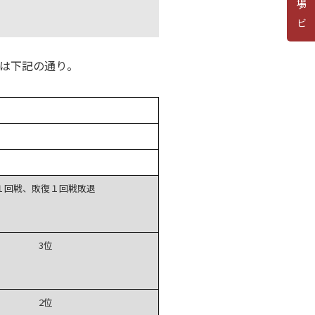
道場ナビ
果は下記の通り。
１回戦、敗復１回戦敗退
3位
2位