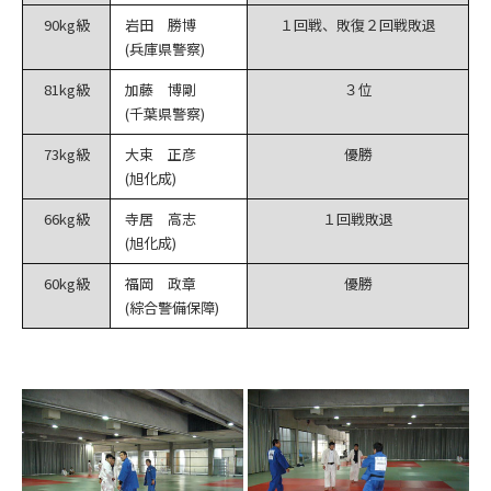
90kg級
岩田 勝博
１回戦、敗復２回戦敗退
(兵庫県警察)
81kg級
加藤 博剛
３位
(千葉県警察)
73kg級
大束 正彦
優勝
(旭化成)
66kg級
寺居 高志
１回戦敗退
(旭化成)
60kg級
福岡 政章
優勝
(綜合警備保障)