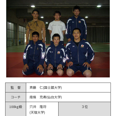
監 督
斉藤 仁(国士舘大学)
コーチ
南條 充寿(仙台大学)
100kg級
穴井 隆将
３位
(天理大学)