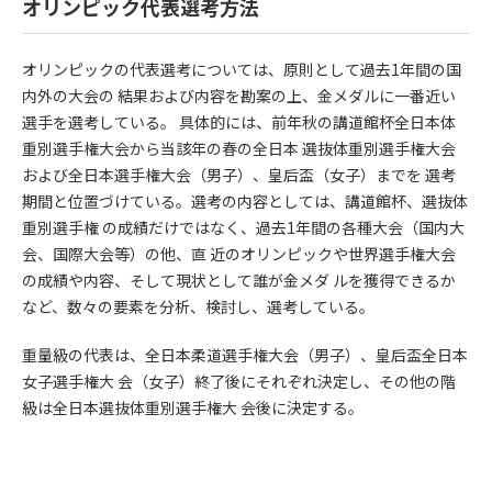
オリンピック代表選考方法
オリンピックの代表選考については、原則として過去1年間の国
内外の大会の 結果および内容を勘案の上、金メダルに一番近い
選手を選考している。 具体的には、前年秋の講道館杯全日本体
重別選手権大会から当該年の春の全日本 選抜体重別選手権大会
および全日本選手権大会（男子）、皇后盃（女子）までを 選考
期間と位置づけている。選考の内容としては、講道館杯、選抜体
重別選手権 の成績だけではなく、過去1年間の各種大会（国内大
会、国際大会等）の他、直 近のオリンピックや世界選手権大会
の成績や内容、そして現状として誰が金メダ ルを獲得できるか
など、数々の要素を分析、検討し、選考している。
重量級の代表は、全日本柔道選手権大会（男子）、皇后盃全日本
女子選手権大 会（女子）終了後にそれぞれ決定し、その他の階
級は全日本選抜体重別選手権大 会後に決定する。