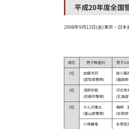
平成20年度全国警
2008年9月12日(金)東京
順位
男子無差別
男子10
1位
加藤光将
後小路
(愛知県警察)
(福岡県
2位
浅野宗樹
河合秀
(京都府警察)
(北海道
3位
かん沢優太
楢崎 
(富山県警察)
(佐賀県
小塚義隆
永塚武