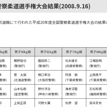
察柔道選手権大会結果(2008.9.16)
・日本武道館にて行われた平成20年度全国警察柔道選手権大会の結
0kg級
男子90kg級
男子81kg級
男子73kg級
男子66kg級
裕朗
横野智也
園田悠二
松本雄史
江種辰明
警察)
(警視庁)
(警視庁)
(兵庫県警察)
(警視庁)
幸
菅 太誠
橋口幸治
阿達 剛
上岡真平
警察)
(北海道警察)
(大阪府警察)
(千葉県警察)
(千葉県警察)
誠
山本弘樹
野村洋治
海老沼聖
石松和資
警察)
(皇宮警察)
(神奈川県警察)
(警視庁)
(福岡県警察)
将
上坂正語
河野大翼
佐野 望
高浜克有