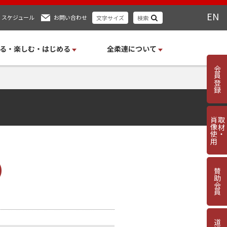
EN
スケジュール
お問い合わせ
文字サイズ
検索
る・楽しむ・はじめる
全柔連について
会員登録
肖像使用
取材・
)
賛助会員