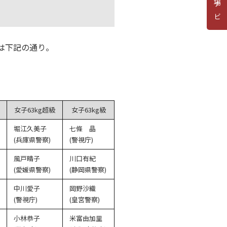
道場ナビ
果は下記の通り。
女子63kg超級
女子63kg級
堀江久美子
七條 晶
(兵庫県警察)
(警視庁)
風戸晴子
川口有紀
(愛媛県警察)
(静岡県警察)
中川愛子
岡野沙織
(警視庁)
(皇宮警察)
小林恭子
米富由加里