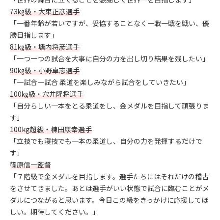
73㎏級・大束正彦選手
「一番年齢が若いですが、妥協することなく一戦一戦を戦い、優
勝目指します」
81㎏級・塘内将彦選手
「一つ一つの試合を大事に自分の力を出し切り結果を残したい」
90㎏級・小野卓志選手
「一試合一試合 柔道を楽しみながら試合をしていきたい」
100㎏級・穴井隆将選手
「自分らしい一本をとる柔道をし、金メダルを目指して頑張りま
す」
100kg超級・棟田康幸選手
「立技でも寝技でも一本の柔道し、自分の力を発揮するだけで
す」
篠原信一監督
「７階級で金メダルを目指します。選手たちにはそれだけの稽古
をさせてきました。あとは選手がいい状態で試合に臨むことがメ
ダルにつながると思います。今日この縁をきっかけに応援してほ
しい。期待してください。」