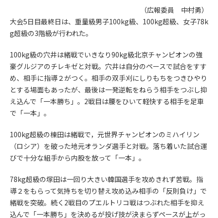
（広報委員 中村勇）
大会5日目最終日は、重量級男子100kg級、100kg超級、女子78k
g超級の3階級が行われた。
100kg級の穴井は緒戦でいきなり90kg級北京チャンピオンの強
豪グルジアのチレキゼと対戦。穴井は自分のペースで試合をすす
め、相手に指導２がつく。相手の双手刈にしりもちをつきひやり
とする場面もあったが、最後は一発逆転をねらう相手をつぶし抑
え込んで「一本勝ち」。2戦目は腰をひいて軽快する相手を足車
で「一本」。
100kg超級の棟田は緒戦で，元世界チャンピオンのミハイリン
（ロシア）を破った地元オランダ選手と対戦。落ち着いた試合運
びで十分な組手から内股を放って「一本」。
78kg超級の塚田は一回り大きい韓国選手を攻めきれず苦戦。指
導２をもらって気持ちを切り替え攻め込み相手の「反則負け」で
緒戦を突破。続く2戦目のプエルトリコ戦はつぶれた相手を抑え
込んで「一本勝ち」を決めるが投げ技が決まらずペースが上がっ