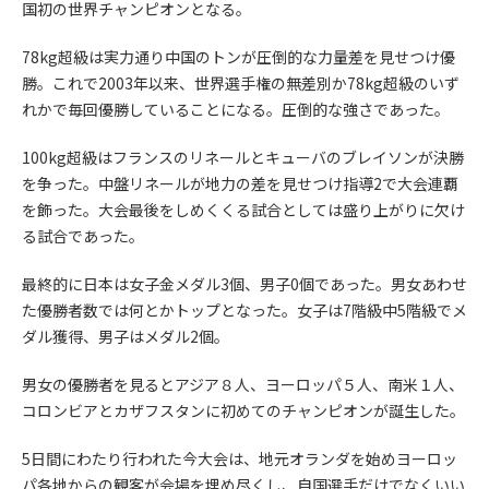
国初の世界チャンピオンとなる。
78kg超級は実力通り中国のトンが圧倒的な力量差を見せつけ優
勝。これで2003年以来、世界選手権の無差別か78kg超級のいず
れかで毎回優勝していることになる。圧倒的な強さであった。
100kg超級はフランスのリネールとキューバのブレイソンが決勝
を争った。中盤リネールが地力の差を見せつけ指導2で大会連覇
を飾った。大会最後をしめくくる試合としては盛り上がりに欠け
る試合であった。
最終的に日本は女子金メダル3個、男子0個であった。男女あわせ
た優勝者数では何とかトップとなった。女子は7階級中5階級でメ
ダル獲得、男子はメダル2個。
男女の優勝者を見るとアジア８人、ヨーロッパ５人、南米１人、
コロンビアとカザフスタンに初めてのチャンピオンが誕生した。
5日間にわたり行われた今大会は、地元オランダを始めヨーロッ
パ各地からの観客が会場を埋め尽くし、自国選手だけでなくいい