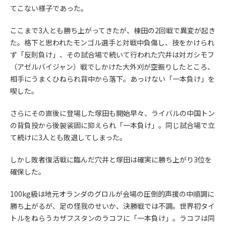
てこない様子であった。
ここまで3人とも勝ち上がってきたが、棟田の2回戦で異変が起き
た。格下と思われたモンゴル選手と対戦中負傷し、技をかけられ
ず「反則負け」、その試合場で続いて行われた穴井は対ガシモフ
（アゼルバイジャン）戦でしかけた大外刈が空振りしたところ、
相手にうまくひねられ背中から落下。あっけない「一本負け」を
喫した。
さらにその直後に登場した塚田も開始早々、ライバルの中国トン
の背負投から後袈裟固に抑えられ「一本負け」。同じ試合場で立
て続けに3人とも敗退してしまった。
しかし敗者復活戦に臨んだ穴井と塚田は確実に勝ち上がり3位を
確保した。
100kg級は地元オランダのグロルが会場の圧倒的声援の中順調に
勝ち上がるが、足の怪我のせいか、決勝戦では不調。世界初タイ
トルをねらうカザフスタンのラコフに「一本負け」。ラコフは同