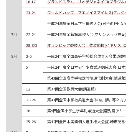
16-17
グランドスラム リオデジャネイロ(ブラジル)
23-24
ワールドカップ ブエノイスアイレス(アルジェリ
平成24年度全日本学生優勝大会(男子61回･女子21
7月
22-24
平成24年度金鷲旗高校大会(マリンメッセ福岡)
28-8/3
オリンピック競技大会 柔道競技(イギリス･ロン
8月
2-6
平成24年度全国高等学校総合体育大会柔道競技大
5
平成24年度全日本少年少女武道錬成大会(日本武道
第43回全国高等学校定時制通信制大会(講道館)
12
第37回全国教員大会(講道館)
21-24
第43回全国中学校柔道大会(神奈川県･等々力アリ
26
第9回全国小学生学年別柔道大会(鹿児島アリーナ)
25-26
第42回全日本実業個人選手権大会(尼崎市記念公園