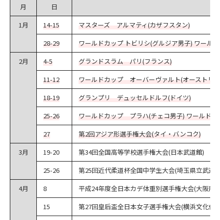
月
日
1月
14-15
マスターズ アルマティ(カザフスタン)
28-29
ワールドカップ トビリシ(グルジア男子) ワール
2月
4-5
グランドスラム パリ(フランス)
11-12
ワールドカップ オーバーヴァルト(オーストリア
18-19
グランプリ デュッセルドルフ(ドイツ)
25-26
ワールドカップ プラハ(チェコ男子) ワールドカ
27
第2回アジア形選手権大会(タイ・バンコク)
3月
19-20
第34回全国高等学校選手権大会(日本武道館)
25-26
第25回近代柔道杯全国中学生大会(埼玉県立武道館
4月
8
平成24年度全日本カデ体重別選手権大会(大阪府･
15
第27回皇后盃全日本女子選手権大会(横浜文化体育