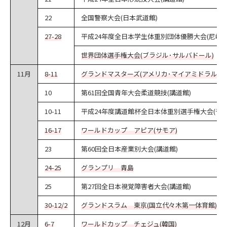
22
全国警察大会(日本武道館)
27-28
平成24年度全日本学生体重別団体優勝大会(尼崎
世界団体選手権大会(ブラジル･サルバドール)
11月
8-11
グランドマスターズ(アメリカ･マイアミドラル)
10
第61回全国青年大会柔道競技(講道館)
10-11
平成24年度講道館杯全日本体重別選手権大会(千
16-17
ワールドカップ アピア(サモア)
23
第60回全日本産業別大会(講道館)
24-25
グランプリ 青島
25
第27回全日本視覚障害者大会(講道館)
30-12/2
グランドスラム 東京(国立代々木第一体育館)
12月
6-7
ワールドカップ チェジュ(韓国)