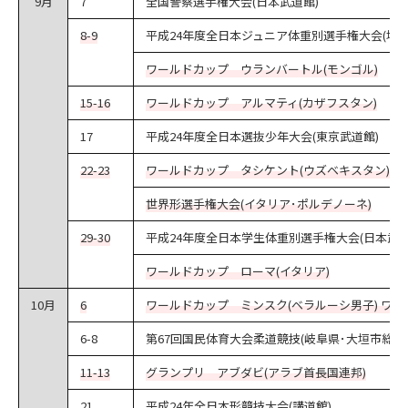
9月
7
全国警察選手権大会(日本武道館)
8-9
平成24年度全日本ジュニア体重別選手権大会(埼玉
ワールドカップ ウランバートル(モンゴル)
15-16
ワールドカップ アルマティ(カザフスタン)
17
平成24年度全日本選抜少年大会(東京武道館)
22-23
ワールドカップ タシケント(ウズベキスタン)
世界形選手権大会(イタリア･ポルデノーネ)
29-30
平成24年度全日本学生体重別選手権大会(日本武道
ワールドカップ ローマ(イタリア)
10月
6
ワールドカップ ミンスク(ベラルーシ男子) ワー
6-8
第67回国民体育大会柔道競技(岐阜県･大垣市総合
11-13
グランプリ アブダビ(アラブ首長国連邦)
21
平成24年全日本形競技大会(講道館)