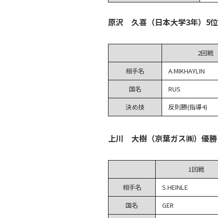
原沢 久喜（日本大学3年）5位
2回戦
相手名
A.MIKHAYLIN
国名
RUS
決め技
反則勝(指導4)
上川 大樹（京葉ガス㈱）優勝
1回戦
相手名
S.HEINLE
国名
GER