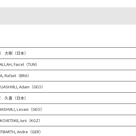
川 大樹（日本）
ALLAH, Faicel（TUN）
VA, Rafael（BRA）
UASHVILI, Adam（GEO）
沢 久喜（日本）
IASHVILI, Levani（GEO）
KOVETSKII, Iurii（KGZ）
ITBARTH, Andre（GER）