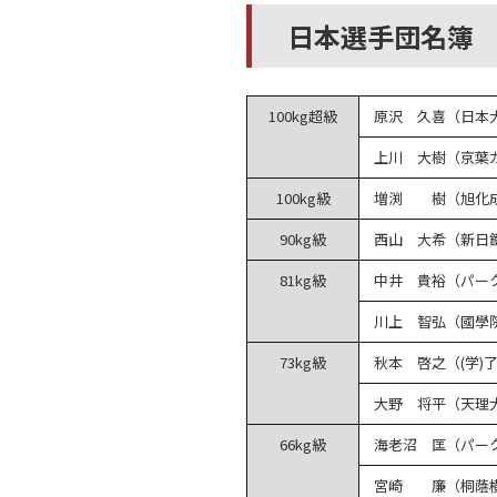
日本選手団名簿
100kg超級
原沢 久喜（日本
上川 大樹（京葉
100kg級
増渕 樹（旭化
90kg級
西山 大希（新日
81kg級
中井 貴裕（パーク
川上 智弘（國學
73kg級
秋本 啓之（(学)
大野 将平（天理
66kg級
海老沼 匡（パーク
宮崎 廉（桐蔭横