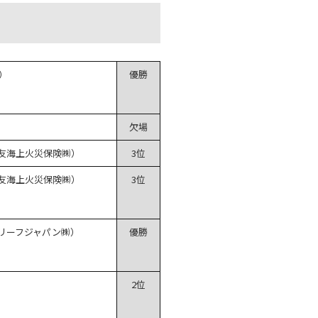
）
優勝
）
欠場
友海上火災保険㈱）
3位
友海上火災保険㈱）
3位
リーフジャパン㈱）
優勝
）
2位