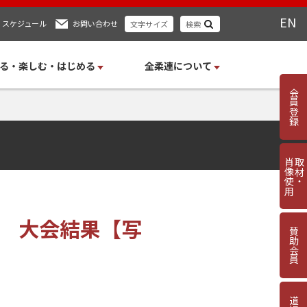
EN
スケジュール
お問い合わせ
文字サイズ
検索
る・楽しむ・はじめる
全柔連について
会員登録
肖像使用
取材・
） 大会結果【写
賛助会員