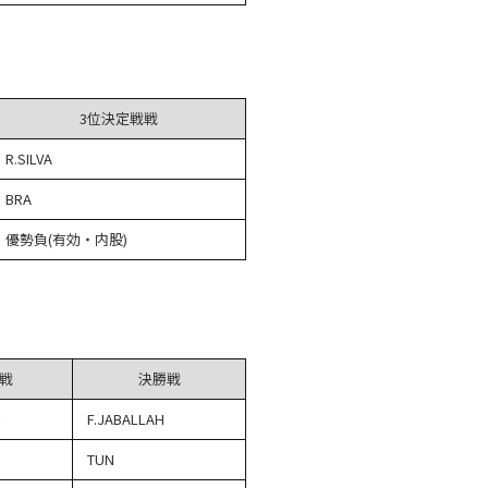
3位決定戦戦
R.SILVA
BRA
優勢負(有効・内股)
戦
決勝戦
I
F.JABALLAH
TUN