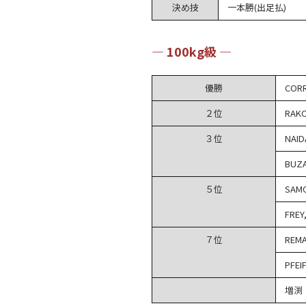
決め技
一本勝(出足払)
― 100kg級 ―
優勝
CORR
２位
RAK
３位
NAID
BUZA
５位
SAMO
FREY
７位
REM
PFEI
増渕