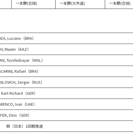
一本勝(合技)
一本勝(大外返)
一本勝(合技)
EA, Luciano（BRA）
OV, Maxim（KAZ）
AN, Tuvshinbayar（MGL）
CARINI, Rafael（BRA）
ILOVICH, Sergei（RUS）
, Karl-Richard（GER）
ARENCO, Ivan（UAE）
FFER, Dino（GER）
 樹（日本）1回戦敗退