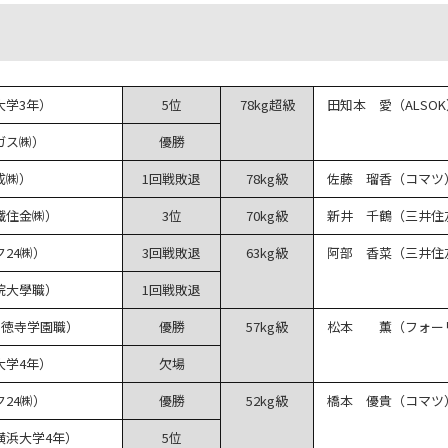
大学3年）
5位
78kg超級
田知本 愛（ALSOK
ガス㈱）
優勝
成㈱）
1回戦敗退
78kg級
佐藤 瑠香（コマツ
鐵住金㈱）
3位
70kg級
新井 千鶴（三井住
24㈱）
3回戦敗退
63kg級
阿部 香菜（三井住
院大學職）
1回戦敗退
了徳寺学園職）
優勝
57kg級
松本 薫（フォー
大学4年）
欠場
24㈱）
優勝
52kg級
橋本 優貴（コマツ
浜大学4年）
5位