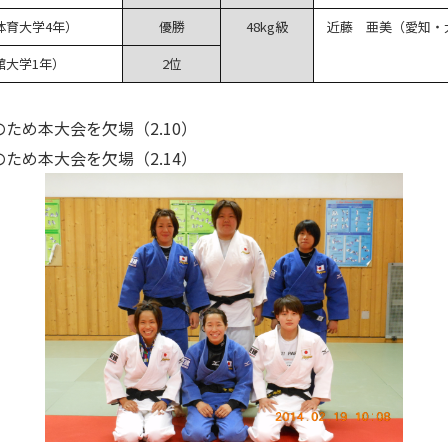
体育大学4年）
優勝
48kg級
近藤 亜美（愛知・
舘大学1年）
2位
のため本大会を欠場（2.10）
のため本大会を欠場（2.14）