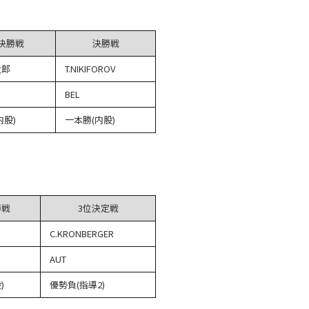
決勝戦
決勝戦
太郎
T.NIKIFOROV
BEL
内股)
一本勝(内股)
勝戦
3位決定戦
C.KRONBERGER
AUT
)
優勢負(指導2)