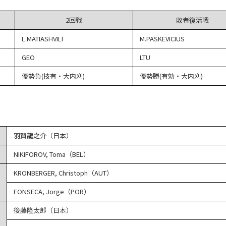
2回戦
敗者復活戦
L.MATIASHVILI
M.PASKEVICIUS
GEO
LTU
優勢負(技有・大内刈)
優勢勝(有効・大内刈)
羽賀龍之介（日本）
NIKIFOROV, Toma（BEL）
KRONBERGER, Christoph（AUT）
FONSECA, Jorge（POR）
後藤隆太郎（日本）