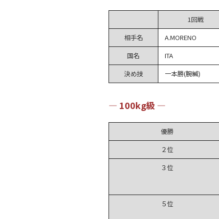
1回戦
相手名
A.MORENO
国名
ITA
決め技
一本勝(腕緘)
― 100kg級 ―
優勝
２位
３位
５位