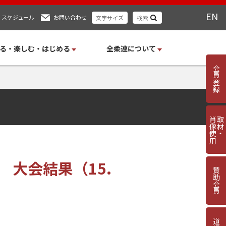
EN
スケジュール
お問い合わせ
文字サイズ
検索
る・楽しむ・はじめる
全柔連について
会員登録
肖像使用
取材・
 大会結果（15.
賛助会員