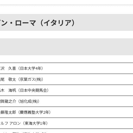
プン・ローマ（イタリア）
原沢 久喜（日本大学4年）
岩尾 敬太（京葉ガス(株)）
髙木 海帆（日本中央競馬会）
羽賀龍之介（旭化成(株)）
後藤隆太郎（慶應義塾大学2年）
ウルフ アロン（東海大学1年）