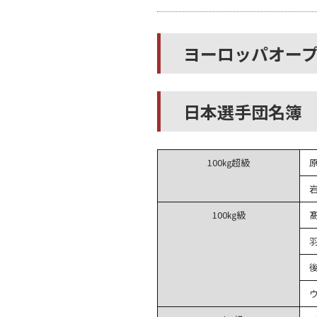
ヨーロッパオー
日本選手団名簿
100㎏超級
100㎏級