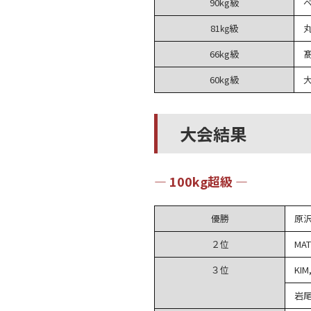
90kg級
81㎏級
66kg級
60kg級
大会結果
― 100kg超級 ―
優勝
原
２位
MAT
３位
KIM
岩