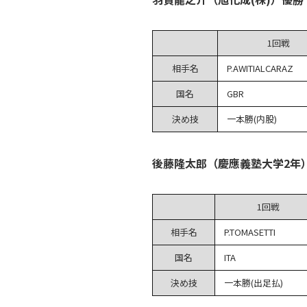
1回戦
相手名
P.AWITIALCARAZ
国名
GBR
決め技
一本勝(内股)
後藤隆太郎（慶應義塾大学2年
1回戦
相手名
P.TOMASETTI
国名
ITA
決め技
一本勝(出足払)