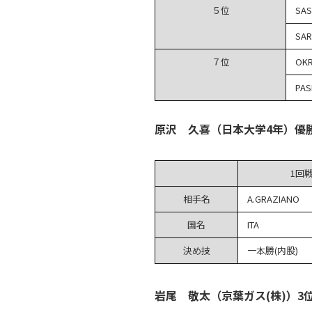
５位
SAS
SAR
７位
OKR
PAS
原沢 久喜（日本大学4年）優
1回
相手名
A.GRAZIANO
国名
ITA
決め技
一本勝(内股)
岩尾 敬太（京葉ガス(株)）3