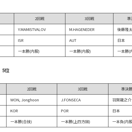
2回戦
3回戦
準
Y.MAMISTVALOV
M.HAGENEDER
後藤隆
ISR
AUT
日本
一本勝(内股)
一本勝(内股)
一本勝(
）5位
2回戦
3回戦
準決
WON, Jonghoon
J.FONSECA
羽賀龍之介
KOR
POR
日本
一本勝(合技)
一本勝(上四方固)
一本負(内股