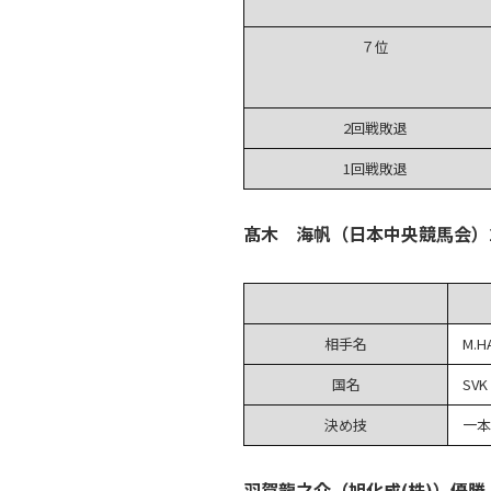
７位
2回戦敗退
1回戦敗退
髙木 海帆（日本中央競馬会）
相手名
M.H
国名
SVK
決め技
一本
羽賀龍之介（旭化成(株)）優勝