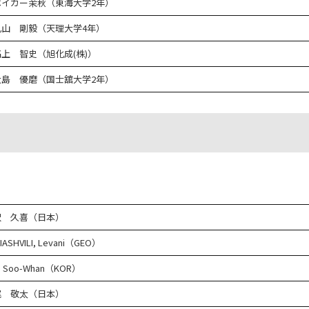
ベイカー茉秋（東海大学2年）
丸山 剛毅（天理大学4年）
髙上 智史（旭化成(株)）
大島 優磨（国士舘大学2年）
沢 久喜（日本）
IASHVILI, Levani（GEO）
, Soo-Whan（KOR）
尾 敬太（日本）