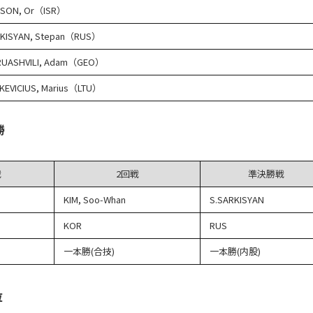
SON, Or（ISR）
KISYAN, Stepan（RUS）
UASHVILI, Adam（GEO）
KEVICIUS, Marius（LTU）
勝
戦
2回戦
準決勝戦
KIM, Soo-Whan
S.SARKISYAN
KOR
RUS
一本勝(合技)
一本勝(内股)
位