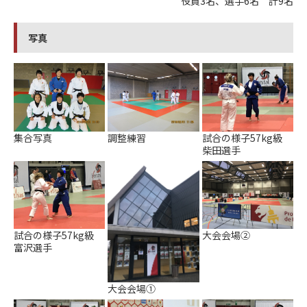
役員3名、選手6名 計9名
写真
試合の様子57kg級
集合写真
調整練習
柴田選手
試合の様子57kg級
大会会場②
富沢選手
大会会場①