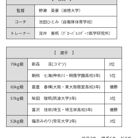
監督
野瀬 英豪（淑徳大学）
コーチ
池田ひとみ（自衛隊体育学校）
トレーナー
深井 美帆（ｸﾞﾛｰﾊﾞﾙｽﾎﾟｰﾂ医学研究所）
【 選手 】
70kg級
新森 涼(コマツ)
3位
朝飛 七海(神奈川・桐蔭学園高校3年)
5位
63kg級
嘉重 春樺(大阪・東大阪敬愛高校3年)
優勝
57kg級
柴田 理帆(筑波大学3年)
3位
富沢 佳奈(埼玉・埼玉栄高校3年)
優勝
52kg級
福添みのり(帝京大学2年)
3位