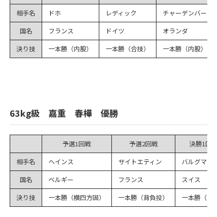
相手名
ドホ
レディック
チャーデンバーグ
国名
フランス
ドイツ
オランダ
決り技
一本勝（内股）
一本勝（合技）
一本勝（内股）
63kg級 嘉重 春樺 優勝
予選1回戦
予選2回戦
決勝1回
相手名
ヘインス
サイトエティン
バルグマン
国名
ベルギー
フランス
スイス
決り技
一本勝（横四方固）
一本勝（背負投）
一本勝（合