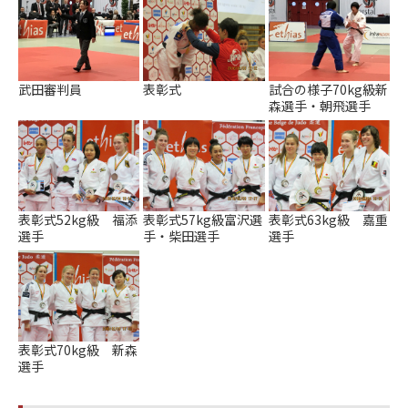
武田審判員
試合の様子70kg級新
表彰式
森選手・朝飛選手
表彰式52kg級 福添
表彰式57kg級富沢選
表彰式63kg級 嘉重
選手
手・柴田選手
選手
表彰式70kg級 新森
選手