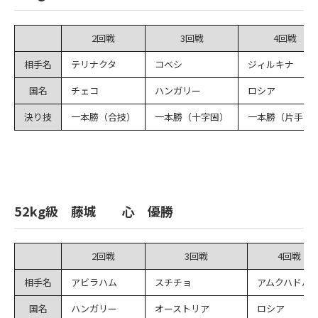
2回戦
3回戦
4回戦
相手名
テリナクタ
コベシ
ジィルキナ
国名
チェコ
ハンガリー
ロシア
決り技
一本勝（合技）
一本勝（十字固）
一本勝（片手絞
52kg級 藤城 心 優勝
2回戦
3回戦
4回戦
相手名
アビラハム
スチチョ
アムクハドバ
国名
ハンガリー
オーストリア
ロシア