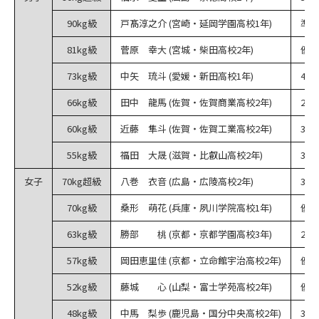
90kg級
戸髙淳之介 (宮崎・延岡学園高校1年)
準優
81kg級
菅原 幸大 (宮城・柴田高校2年)
優勝
73kg級
中矢 琉斗 (愛媛・新田高校1年)
4回
66kg級
田中 龍馬 (佐賀・佐賀商業高校2年)
2回
60kg級
近藤 隼斗 (佐賀・佐賀工業高校2年)
3位
55kg級
福田 大晟 (滋賀・比叡山高校2年)
3回
女子
70kg超級
八巻 衣音 (広島・広陵高校2年)
3位
70kg級
桑形 萌花 (兵庫・夙川学院高校1年)
優勝
63kg級
勝部 桃 (京都・京都学園高校3年)
2回
57kg級
岡田恵里佳 (京都・立命館宇治高校2年)
優勝
52kg級
藤城 心 (山梨・富士学苑高校2年)
優勝
48kg級
中馬 梨歩 (鹿児島・国分中央高校2年)
3位