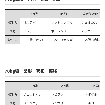
2回戦
3回戦
敗者復活1回戦
相手名
オルラバ
レットコワスカ
フェルカス
国名
ロシア
ポーランド
ハンガリー
決り技
一本勝（合技）
一本負（大内返）
一本勝（合技）
70kg級 桑形 萌花 優勝
1回戦
2回戦
3回戦
相手名
チェニレック
シゼラウ
トポグル
国名
スロベニア
ハンガリー
トルコ