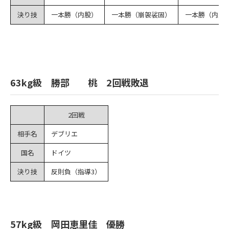
決り技
一本勝（内股）
一本勝（崩袈裟固）
一本勝（内股
63kg級 勝部 桃 2回戦敗退
2回戦
相手名
デブリエ
国名
ドイツ
決り技
反則負（指導3）
57kg級 岡田恵里佳 優勝