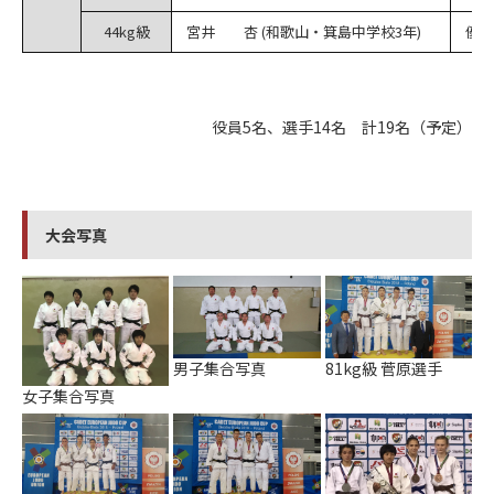
44kg級
宮井 杏 (和歌山・箕島中学校3年)
優勝
役員5名、選手14名 計19名（予定）
大会写真
男子集合写真
81kg級 菅原選手
女子集合写真