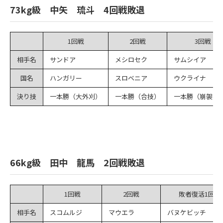
73kg級 中矢 琉斗 4回戦敗退
1回戦
2回戦
3回戦
相手名
サンドア
メシロセク
サムシイア
国名
ハンガリー
スロベニア
ウクライナ
決り技
一本勝（大外刈）
一本勝（合技）
一本勝（崩袈裟
66kg級 田中 龍馬 2回戦敗退
1回戦
2回戦
敗者復活1回戦
相手名
スコムルジ
マウエラ
バヌケビッチ