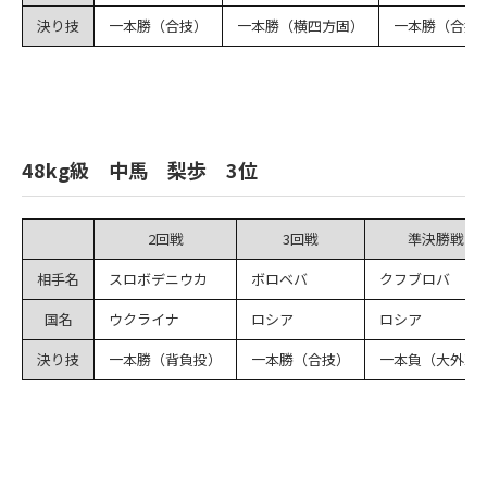
決り技
一本勝（合技）
一本勝（横四方固）
一本勝（合技
48kg級 中馬 梨歩 3位
2回戦
3回戦
準決勝戦
相手名
スロボデニウカ
ボロベバ
クフブロバ
国名
ウクライナ
ロシア
ロシア
決り技
一本勝（背負投）
一本勝（合技）
一本負（大外刈