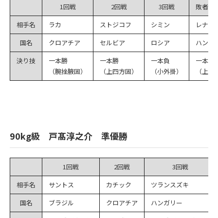
1回戦
2回戦
3回戦
敗者復
相手名
ラカ
ストジコフ
シミン
レナア
国名
クロアチア
セルビア
ロシア
ハンガ
決り技
一本勝
一本勝
一本負
一本勝
（腕挫腋固）
（上四方固）
（小外掛）
（上四
90kg級 戸髙淳之介 準優勝
1回戦
2回戦
3回戦
相手名
サントス
カチック
ツランスズキ
国名
ブラジル
クロアチア
ハンガリー