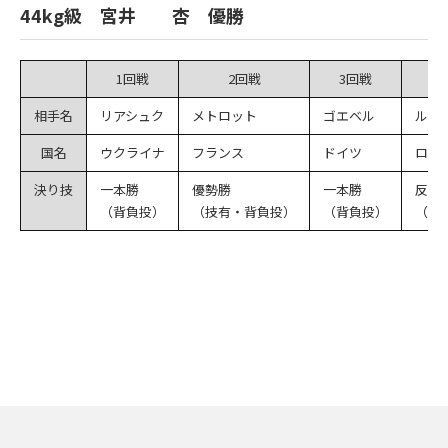
44kg級 宮井 杏 優勝
1回戦
2回戦
3回戦
準
相手名
リアシュク
メトロット
ゴエベル
ルキ
国名
ウクライナ
フランス
ドイツ
ロシ
決り技
一本勝
優勢勝
一本勝
反則
（背負投）
（技有・背負投）
（背負投）
（G