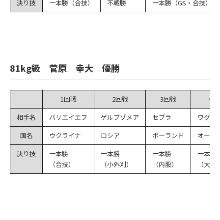
決り技
一本勝（合技）
不戦勝
一本勝（GS・合技）
81kg級 菅原 幸大 優勝
1回戦
2回戦
3回戦
4回
相手名
バリエイエフ
ゲルブゾメア
セブラ
ワグナ
国名
ウクライナ
ロシア
ポーランド
オース
決り技
一本勝
一本勝
一本勝
一本勝
（合技）
（小外刈）
（内股）
（大外