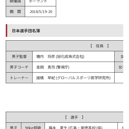
開催国
ポーランド
期 間
2018/5/19-20
日本選手団名簿
【 役員 】
男子監督
塘内 将彦 (旭化成株式会社)
女子
男子コーチ
金岡 真司 (警視庁)
女子
トレーナー
諸橋 早紀 (グローバルスポーツ医学研究所)
【 選手 】
男子
90kg超級
福永 夏生 (広島・崇徳高校2年)
3回