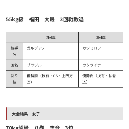
55kg級 福田 大晟 3回戦敗退
2回戦
3回戦
相手
ガルデアノ
カジミロフ
名
国名
ブラジル
ウクライナ
決り
優勢勝（技有・GS・上四方
優勢負（技有・払巻
技
固）
込）
大会結果 女子
70kg超級 八巻 衣音 3位