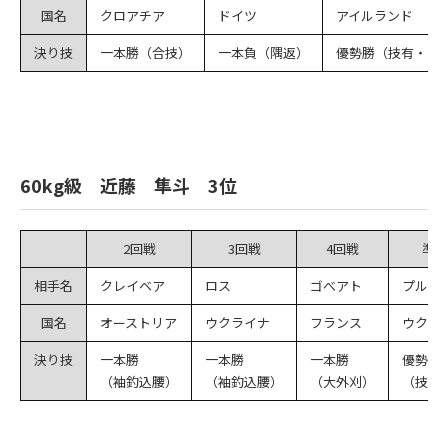
国名
クロアチア
ドイツ
アイルランド
決り技
一本勝（合技）
一本負（隅返）
優勢勝（技有・内
60kg級 近藤 隼斗 3位
2回戦
3回戦
4回戦
準決
相手名
クレイベア
ロス
ゴべアト
プルデ
国名
オーストリア
ウクライナ
フランス
ウクラ
決り技
一本勝
一本勝
一本勝
優勢負
（袖釣込腰）
（袖釣込腰）
（大外刈）
（技有