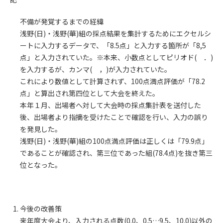
不備が発覚するまでの経緯
浅野(日)・浅野(華)組の採点結果を集計するためにエクセルシ
ートに入力するデータで、「8.5点」と入力する箇所が「8,5
点」と入力されていた。※本来、小数点としてピリオド( ．)
を入力するが、カンマ( ，)が入力されていた。
これにより数値として計算されず、100点満点評価が「78.2
点」と算出され第四位として大会を終えた。
本年１月、出場者へ対して大会時の採点集計表を送付した
後、出場者より指摘を受けたことで確認を行い、入力の誤り
を発見した。
浅野(日)・浅野(華)組の100点満点評価は正しくは「79.9点」
であることが確認され、第三位であった組(78.4点)を抜き第三
位となった。
今後の改善策
来年度大会より、入力される点数(0.0、0.5…9.5、10.0)以外の