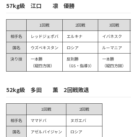
57kg級 江口 凛 優勝
1回戦
2回戦
3回戦
相手名
レッドジェポバ
エルキナ
イバネスク
国名
ウズベキスタン
ロシア
ルーマニア
決り技
一本勝
反則勝
一本勝
（縦四方固）
（GS・指導3）
（縦四方固）
52kg級 多田 薫 2回戦敗退
1回戦
2回戦
相手名
ママドバ
ヌガエバ
国名
アゼルバイジャン
ロシア