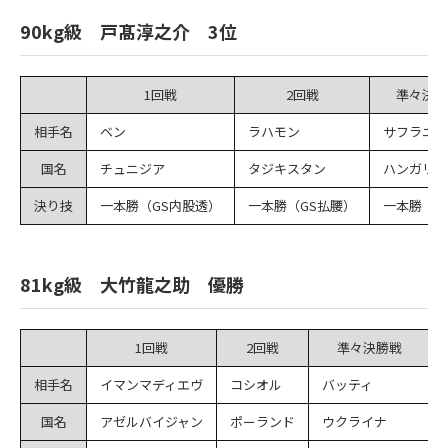
90kg級 戸髙淳之介 3位
1回戦
2回戦
準々決勝
相手名
ベン
ラハモン
サフラニィ
国名
チュニジア
タジキスタン
ハンガリー
決り技
一本勝（GS内股透）
一本勝（GS払腰）
一本勝（合
81kg級 大竹龍之助 優勝
1回戦
2回戦
準々決勝戦
相手名
イマンマディエヴ
コシオル
バッティ
国名
アゼルバイジャン
ポーランド
ウクライナ