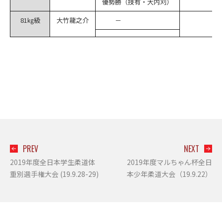
優勢勝（技有・大内刈）
81㎏級
大竹龍之介
－
PREV
NEXT
2019年度全日本学生柔道体
2019年度マルちゃん杯全日
重別選手権大会 (19.9.28-29)
本少年柔道大会（19.9.22）