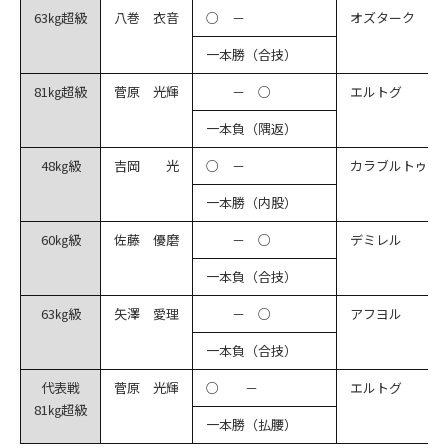
63㎏超級
八巻 衣音
○ －
オズターク
一本勝（合技）
81㎏超級
菅原 光輝
－ ○
エルトグ
一本負（隅返）
48㎏級
吉岡 光
○ －
カラブルトゥ
一本勝（内股）
60㎏級
佐藤 優磨
－ ○
デミレル
一本負（合技）
63㎏級
矢澤 愛理
－ ○
アフヨル
一本負（合技）
代表戦
菅原 光輝
○ －
エルトグ
81㎏超級
一本勝（払腰）