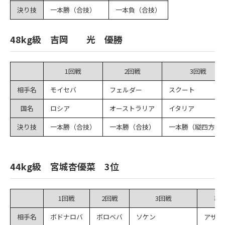
決り技
一本勝（合技）
一本負（合技）
48kg級 吉岡 光 優勝
1回戦
2回戦
3回戦
相手名
モイセバ
フェルダー
スクート
国名
ロシア
オーストラリア
イタリア
決り技
一本勝（合技）
一本勝（合技）
一本勝（縦四方固
44kg級 宮城杏優菜 3位
1回戦
2回戦
3回戦
準
相手名
ボドナロバ
ボロベバ
ソケン
アザク