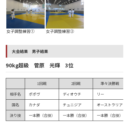
女子調整練習①
女子調整練習②
大会結果 男子結果
90kg超級 菅原 光輝 3位
1回戦
2回戦
準々決勝戦
相手名
ポポヴ
ディオウチ
リー
国名
カナダ
チュニジア
オーストラリア
決り技
一本勝（合技）
一本勝（合技）
一本勝（合技）