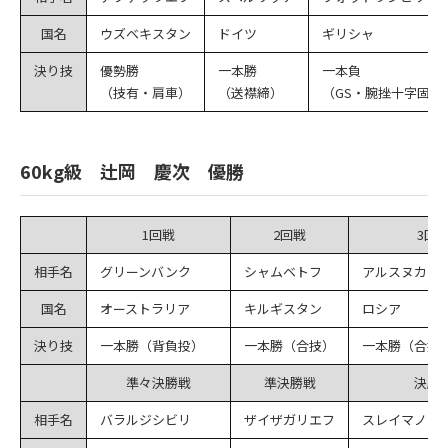
国名
ウズベキスタン
ドイツ
ギリシャ
決り技
優勢勝
一本勝
一本負
（技有・肩車）
（送襟締）
（GS・腕挫十字固）
60kg級 辻岡 慶次 優勝
1回戦
2回戦
3回
相手名
グリーンバンク
シャムベトフ
アルスヌカエ
国名
オーストラリア
キルギスタン
ロシア
決り技
一本勝（背負投）
一本勝（合技）
一本勝（合技
準々決勝戦
準決勝戦
決勝
相手名
バラルジシビリ
ザイザガリエフ
スレイマノフ