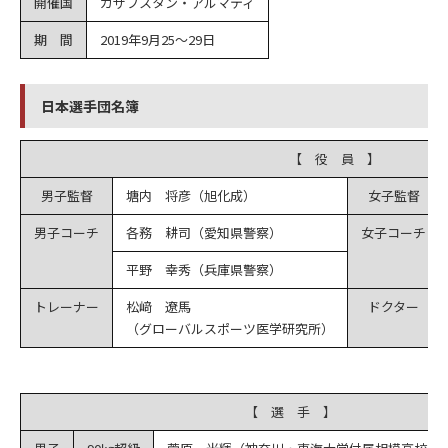
開催国
カザフスタン・アルマティ
期 間
2019年9月25～29日
日本選手団名簿
【 役 員 】
男子監督
塘内 将彦（旭化成）
女子監督
男子コーチ
各務 耕司（愛知県警察）
女子コーチ
平野 幸秀（兵庫県警察）
トレーナー
松﨑 遼馬
ドクター
（グローバルスポーツ医学研究所）
【 選 手 】