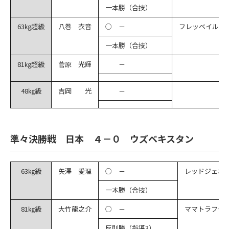
一本勝（合技）
63㎏超級
八巻 衣音
○ －
フレッベイル
一本勝（合技）
81㎏超級
菅原 光輝
－
48㎏級
吉岡 光
－
準々決勝戦 日本 ４－０ ウズベキスタン
63㎏級
矢澤 愛理
○ －
レッドジェポ
一本勝（合技）
81㎏級
大竹龍之介
○ －
ママトラフモ
反則勝（指導3）