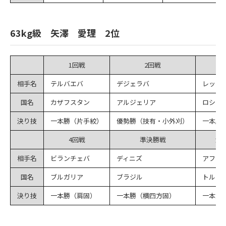
63kg級 矢澤 愛理 2位
1回戦
2回戦
3
相手名
テルバエバ
デジェラバ
レッド
国名
カザフスタン
アルジェリア
ロシア
決り技
一本勝（片手絞）
優勢勝（技有・小外刈）
一本勝
4回戦
準決勝戦
決
相手名
ビランチェバ
ディニズ
アフヨ
国名
ブルガリア
ブラジル
トルコ
決り技
一本勝（肩固）
一本勝（横四方固）
一本負