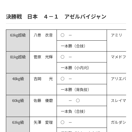
決勝戦 日本 ４－１ アゼルバイジャン
63㎏超級
八巻 衣音
○ －
アミリ
一本勝（合技）
81㎏超級
菅原 光輝
○ －
マメドフ
一本勝（小内刈）
48㎏級
吉岡 光
○ －
アリエバ
一本勝（背負投）
60㎏級
佐藤 優磨
－ ○
スレイマノ
一本負（合技）
63㎏級
矢澤 愛理
○ －
ガルダシャ