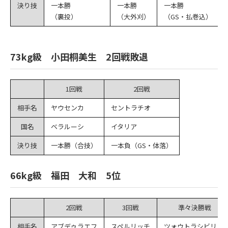
決り技
一本勝
一本勝
一本勝
（裏投）
（大外刈）
（GS・払巻込）
73kg級 小田桐美生 2回戦敗退
1回戦
2回戦
相手名
ヤウセンカ
セントラチオ
国名
ベラルーシ
イタリア
決り技
一本勝（合技）
一本負（GS・体落）
66kg級 福田 大和 5位
2回戦
3回戦
準々決勝戦
相手名
アブデゥラエフ
スペルリッチ
ツォウトラシビリ