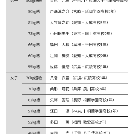
男子
90㎏超級
菅原 光輝（神奈川・東海大学付属相模高校2年
90㎏級
戸髙淳之介（宮崎・延岡学園高校2年）
81㎏級
大竹龍之助（愛知・大成高校3年）
73㎏級
小田桐美生（東京・国士舘高校2年）
66㎏級
福田 大和（島根・平田高校1年）
60㎏級
辻岡 慶次（愛知・大成高校2年）
55㎏級
佐藤 優磨（広島・広陵高校3年）
女子
70㎏超級
八巻 衣音 （広島･広陵高校3年）
70㎏級
桑形 萌花（兵庫･夙川高校2年）
63㎏級
矢澤 愛理（長野･松商学園高校1年）
57㎏級
江口 凛（神奈川･桐蔭学園高校1年）
52㎏級
多田 薫（福岡･敬愛高校2年）
48㎏級
吉岡 光（千葉･八千代高校2年）