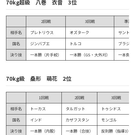
70kg超級 八巻 衣音 3位
2回戦
3回戦
準決
相手名
プレトリウス
オズターク
サントス
国名
ジンバブエ
トルコ
ブラジル
決り技
一本勝（片手絞）
一本勝（GS・大外刈）
一本負（
70kg級 桑形 萌花 2位
1回戦
2回戦
3回戦
相手名
トーカス
タルガット
トゥシドス
国名
インド
カザフスタン
モンゴル
決り技
一本勝（内股）
一本勝（合技）
反則勝（指導3）