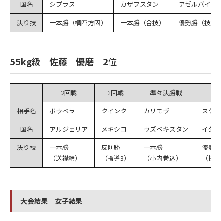
国名
シプラス
カザフスタン
アゼルバイジ
決り技
一本勝（横四方固）
一本勝（合技）
優勢勝（技有
55kg級 佐藤 優磨 2位
2回戦
3回戦
準々決勝戦
相手名
ボウベラ
クインタ
カリモヴ
スケン
国名
アルジェリア
メキシコ
ウズベキスタン
イタリ
決り技
一本勝
反則勝
一本勝
優勢勝
（送襟締）
（指導3）
（小内巻込）
（技有
大会結果 女子結果