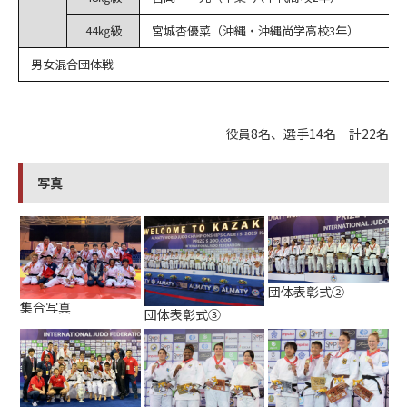
44㎏級
宮城杏優菜（沖縄・沖縄尚学高校3年）
男女混合団体戦
役員8名、選手14名 計22名
写真
団体表彰式②
集合写真
団体表彰式③