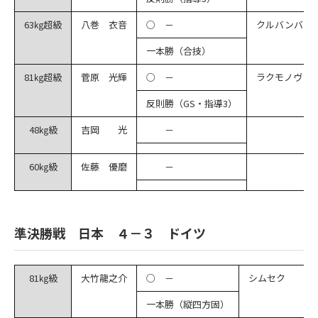
63㎏超級
八巻 衣音
○ －
クルバンバエ
一本勝（合技）
81㎏超級
菅原 光輝
○ －
ラクモノヴ
反則勝（GS・指導3）
48㎏級
吉岡 光
－
60㎏級
佐藤 優磨
－
準決勝戦 日本 ４－３ ドイツ
81㎏級
大竹龍之介
○ －
シムセク
一本勝（縦四方固）