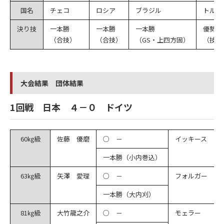
国名
チェコ
ロシア
ブラジル
トルコ
決り技
一本勝
一本勝
一本勝
優勢負
（合技）
（合技）
（GS・上四方固）
（技有
大会結果 団体結果
1回戦 日本 ４－０ ドイツ
60㎏級
佐藤 優磨
○ －
イッキース
一本勝（小内巻込）
63㎏級
矢澤 愛理
○ －
フォルガー
一本勝（大内刈）
81㎏級
大竹龍之介
○ －
モェラー