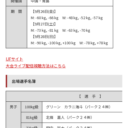
開催国
中国・青島
期 間
【9月26日(金)】
M: -60 kg, -66 kg W: -48 kg, -52 kg, -57 kg
【9月27日(土)】
M: -73 kg, -81 kg W: -63 kg, -70 kg
【9月28日(日)】
M: -90 kg, -100 kg, +100 kg W: -78 kg, +78 kg
IJFサイト
大会ライブ配信視聴方法はこちら
出場選手名簿
【 選 手 】
男子
100㎏級
グリーン カラニ海斗（パーク２４㈱）
81㎏級
北條 嘉人（パーク２４㈱）
73㎏級
田中 裕大（パーク２４㈱）