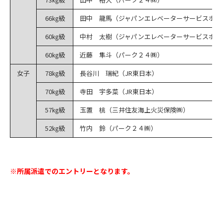
66㎏級
田中 龍馬（ジャパンエレベーターサービスホー
60㎏級
中村 太樹（ジャパンエレベーターサービスホー
60㎏級
近藤 隼斗（パーク２４㈱）
女子
78㎏級
長谷川 瑞紀（JR東日本）
70㎏級
寺田 宇多菜（JR東日本）
57㎏級
玉置 桃（三井住友海上火災保険㈱）
52㎏級
竹内 鈴（パーク２４㈱）
※所属派遣でのエントリーとなります。