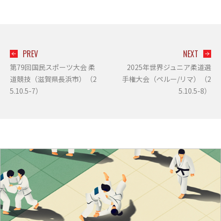
PREV
NEXT
第79回国民スポーツ大会 柔
2025年世界ジュニア柔道選
道競技（滋賀県長浜市）（2
手権大会（ペルー/リマ）（2
5.10.5-7）
5.10.5-8）