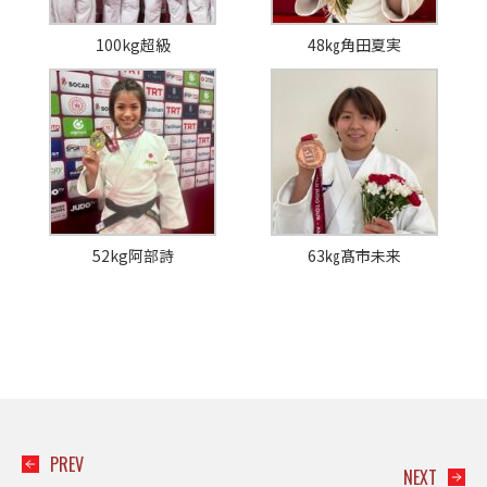
100kg超級
48㎏角田夏実
52kg阿部詩
63㎏髙市未来
PREV
NEXT