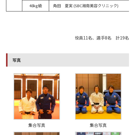
48kg級
角田 夏実 (SBC湘南美容クリニック)
役員11名、選手8名 計19名
写真
集合写真
集合写真