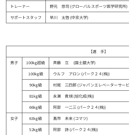
トレーナー
野元 悠司 (グローバルスポーツ医学研究所)
サポートスタッフ
早川 太啓 (中京大学)
【選 手】
男子
100kg超級
斉藤 立 (国士舘大学)
100kg級
ウルフ アロン (パーク２４(株))
90kg級
村尾 三四郎 (ジャパンエレベーターサービスホ
81kg級
永瀬 貴規 (旭化成(株))
66kg級
阿部 一二三 (パーク２４(株))
女子
63kg級
髙市 未来 (コマツ)
52kg級
阿部 詩 (パーク２４(株))