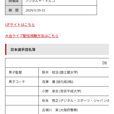
開催国
アンタルヤ・トルコ
期 間
2024/3/29-31
IJFサイトはこちら
大会ライブ配信視聴方法はこちら
日本選手団名簿
【役 員
男子監督
鈴木 桂治 (国士舘大学)
男子コーチ
百瀬 優 (旭化成(株))
小野 卓志 (帝京平成大学)
秋本 啓之 (デジタル・スポーツ・ジャパン(株))
古根川 実 (大阪府警察)