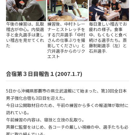
午後の練習は、乱取
練習後、中村トレー
毎日激しい稽古でお
稽古が中心。内柴選
ナーとストレッチを
疲れの様子。食事
手と金丸選手は激し
する穴井選手「中村
中、もくもくと食べ
い稽古を見せてくれ
さんの仕事ぶりを撮
続ける選手たち。斎
た
影してください」と
藤制剛選手（左）と
穴井選手からのリク
石井選手.
エスト
合宿第３日目報告１(2007.1.7)
5日から沖縄県那覇市の県立武道館にて始まった、第10回全日本
男子強化合宿も3日目を迎えた。
今日は公開取材日のため、午前の練習から多くの報道陣が取材に
訪れている。
午前練習の内容は、寝技と立技の乱取り。
斉藤仁監督をはじめ、各コーチの厳しい視線の中、選手たちも必
死に取り組んでいる。