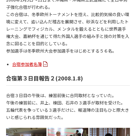
子強化合宿が行われる。
この合宿は、冬季欧州トーナメントを控え、比較的気候の良い環
境に変えて、追い込んだ稽古を展開させ、砂浜などを利用したト
レーニングでフィジカル、メ ンタルを鍛えるとともに世界選手
権大会、嘉納杯を通じて得た外国人選手の組み手と技の対策を入
念に図ることを目的としている。
参加選手は冬季欧州大会参加選手をはじめとする５６名。
合宿参加者名簿
合宿第３日目報告２(2008.1.8)
合宿３日目の午後は、練習前後に合同取材となっていた。
午後の練習前に、井上、棟田、石井の３選手が取材を受けた。
五輪代表を争っている３選手だけに、報道陣の注目もひと際大き
いと感じられる雰囲気だった。