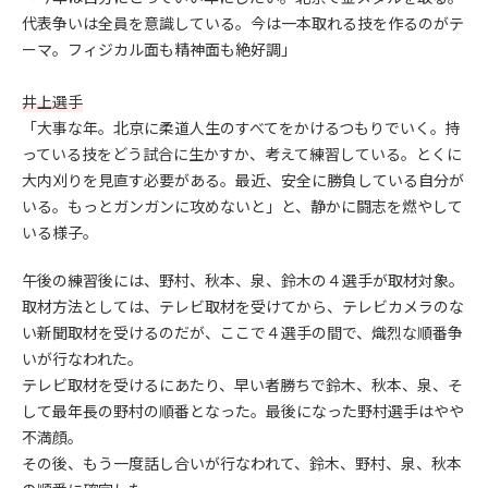
代表争いは全員を意識している。今は一本取れる技を作るのがテ
ーマ。フィジカル面も精神面も絶好調」
井上選手
「大事な年。北京に柔道人生のすべてをかけるつもりでいく。持
っている技をどう試合に生かすか、考えて練習している。とくに
大内刈りを見直す必要がある。最近、安全に勝負している自分が
いる。もっとガンガンに攻めないと」と、静かに闘志を燃やして
いる様子。
午後の練習後には、野村、秋本、泉、鈴木の４選手が取材対象。
取材方法としては、テレビ取材を受けてから、テレビカメラのな
い新聞取材を受けるのだが、ここで４選手の間で、熾烈な順番争
いが行なわれた。
テレビ取材を受けるにあたり、早い者勝ちで鈴木、秋本、泉、そ
して最年長の野村の順番となった。最後になった野村選手はやや
不満顔。
その後、もう一度話し合いが行なわれて、鈴木、野村、泉、秋本