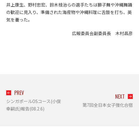
井上康生、野村忠宏、鈴木桂治らの選手たちは獅子舞や沖縄舞踊
の歓迎に見入り、準備された海産物や沖縄料理に舌鼓を打ち、英
気を養った。
広報委員会副委員長 木村昌彦
PREV
NEXT
シンガポールOSコース(小俣
第7回全日本女子強化合宿
幸嗣氏)報告(08.2.6)