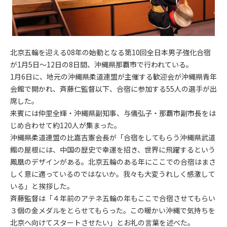
北京五輪を迎える08年の始動となる第10回全日本男子強化合宿
が1月5日～12日の8日間、沖縄県那覇市で行われている。
1月6日に、地元の沖縄県柔道連盟が主催する歓迎会が沖縄県青年
会館で開かれ、斉藤仁監督以下、合宿に参加する55人の選手が出
席した。
来賓には仲里全輝・沖縄県副知事、与儀弘子・那覇市副市長をは
じめ合わせて約120人が集まった。
沖縄県柔道連盟の比嘉吉憲会長が「合宿をしてもらう沖縄県武道
館の屋根には、中国の歴史で幸運を招き、世界に飛躍するという
鳳凰のデザインがある。北京五輪のある年にここでの合宿はまさ
しく意に適っているのではないか。我々も大変うれしく感激して
いる」と挨拶した。
斉藤監督は「４年前のアテネ五輪の年もここで合宿させてもらい
３個の金メダルをとらせてもらった。この暖かい沖縄で気持ちを
北京へ向けてスタートさせたい」とお礼の言葉を述べた。