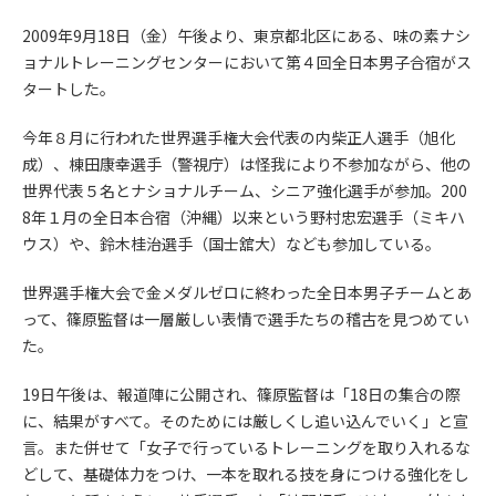
2009年9月18日（金）午後より、東京都北区にある、味の素ナシ
ョナルトレーニングセンターにおいて第４回全日本男子合宿がス
タートした。
今年８月に行われた世界選手権大会代表の内柴正人選手（旭化
成）、棟田康幸選手（警視庁）は怪我により不参加ながら、他の
世界代表５名とナショナルチーム、シニア強化選手が参加。200
8年１月の全日本合宿（沖縄）以来という野村忠宏選手（ミキハ
ウス）や、鈴木桂治選手（国士舘大）なども参加している。
世界選手権大会で金メダルゼロに終わった全日本男子チームとあ
って、篠原監督は一層厳しい表情で選手たちの稽古を見つめてい
た。
19日午後は、報道陣に公開され、篠原監督は「18日の集合の際
に、結果がすべて。そのためには厳しくし追い込んでいく」と宣
言。また併せて「女子で行っているトレーニングを取り入れるな
どして、基礎体力をつけ、一本を取れる技を身につける強化をし