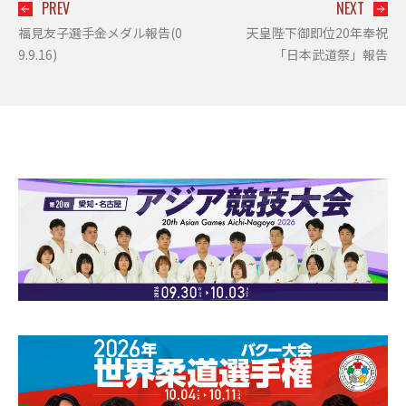
PREV
NEXT
福見友子選手金メダル報告(0
天皇陛下御即位20年奉祝
9.9.16)
「日本武道祭」報告