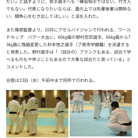
たい」と話すように、若手選手へも「練習相手ではない、付き人
でもない。代表になりたいならば、畳の上では先輩後輩は関係な
い、闘争心をむき出してほしい」と活を入れた。
また篠原監督より、10月にアゼルバイジャンで行われる、ワール
ドカップ バグー大会に、60㎏級の野村忠宏選手、66㎏級から7
3㎏級に階級変更した秋本啓之選手（了徳寺学園職）を派遣する
と発表した。野村選手は「（試合の）ブランクもある、試合で学
べるものもや学ぶこともあるので大事な試合だと思っている」と
コメントした。
合宿は23日（水）午前中まで同所で行われる。