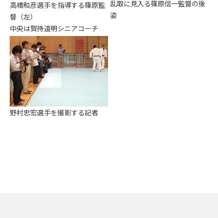
乱取に見入る篠原信一監督の後
高橋和彦選手を指導する篠原監
姿
督（左）
中央は賀持道明シニアコーチ
野村忠宏選手を撮影する記者