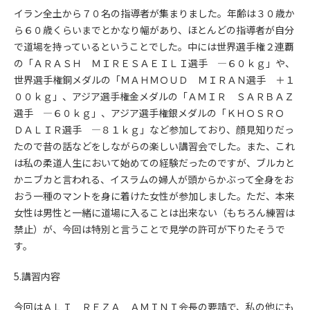
イラン全土から７０名の指導者が集まりました。年齢は３０歳か
ら６０歳くらいまでとかなり幅があり、ほとんどの指導者が自分
で道場を持っているということでした。中には世界選手権２連覇
の「ＡＲＡＳＨ ＭＩＲＥＳＡＥＩＬＩ選手 ―６０ｋｇ」や、
世界選手権銅メダルの「ＭＡＨＭＯＵＤ ＭＩＲＡＮ選手 ＋１
００ｋｇ」、アジア選手権金メダルの「ＡＭＩＲ ＳＡＲＢＡＺ
選手 ―６０ｋｇ」、アジア選手権銀メダルの「ＫＨＯＳＲＯ
ＤＡＬＩＲ選手 ―８１ｋｇ」など参加しており、顔見知りだっ
たので昔の話などをしながらの楽しい講習会でした。また、これ
は私の柔道人生において始めての経験だったのですが、ブルカと
かニブカと言われる、イスラムの婦人が頭からかぶって全身をお
おう一種のマントを身に着けた女性が参加しました。ただ、本来
女性は男性と一緒に道場に入ることは出来ない（もちろん練習は
禁止）が、今回は特別と言うことで見学の許可が下りたそうで
す。
5.講習内容
今回はＡＬＩ ＲＥＺＡ ＡＭＩＮＩ会長の要請で、私の他にも