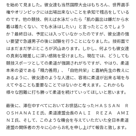
を始めて見ました。彼女達も当然国際大会はもちろん、世界選手
権やオリンピックには出場出来ないことを承知で稽古をしている
のです。他の競技、例えば水泳だったら「肌の露出は嫌だから水
着は着たくない、でも水泳はしたい」と言ったところでしょう
か？最終日は、予定には入っていなかったのですが、彼女達の強
い要望で急遽男子の後に試験を行うことになりました。技術面で
はまだまだ学ぶところが沢山あります。しかし、何よりも彼女達
の真剣な眼差しに深い感銘を受けました。現在では、どうしても
競技スポーツとしての柔道が強調されがちですが、やはり、柔道
本来の姿である「精力善用」、「自他共栄」と嘉納先生の教えに
あるように、彼女達のような人達に、容易に柔道が出来る場を与
えてやることも重要なことではないかと考えます。これからも
様々な困難に打ち勝って柔道を続けていってほしいと思います。
最後に、滞在中すべてにおいてお世話になったＨＡＳＳＡＮ Ｒ
ＯＳＨＡＮＡＩＥ氏、柔道連盟会長のＡＬＩ ＲＥＺＡ ＡＭＩ
ＮＩ氏、そして、このような機会を与えていただいた全日本柔道
連盟の関係者の方々に心からお礼を申し上げて報告と致します。