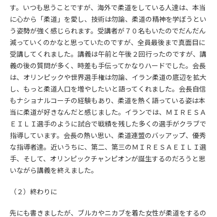
す。いつも思うことですが、海外で柔道をしている人達は、本当
に心から「柔道」を愛し、技術は勿論、柔道の精神を学ぼうとい
う姿勢が強く感じられます。受講者が７０名もいたのでだんだん
減っていくのかなと思っていたのですが、全員最後まで真面目に
受講してくれました。講義は午前と午後２回行ったのですが、講
義の後の質問が多く、時差も手伝ってかなりハードでした。会長
は、オリンピックや世界選手権は勿論、イラン柔道の底辺を拡大
し、もっと柔道人口を増やしたいと語ってくれました。会長自信
もナショナルコーチの経験もあり、柔道を熱く語っている姿は本
当に柔道が好きなんだと感じました。イランでは、ＭＩＲＥＳＡ
ＥＩＬＩ選手のように試合で戦績を残した多くの選手がクラブで
指導しています。会長の熱い思い、柔道連盟のバッアップ、優秀
な指導者達。近いうちに、第二、第三のＭＩＲＥＳＡＥＩＬＩ選
手、そして、オリンピックチャンピオンが誕生するのだろうと思
いながら講義を終えました。
（２）終わりに
先にも書きましたが、ブルカやニカブを着た女性が柔道をするの