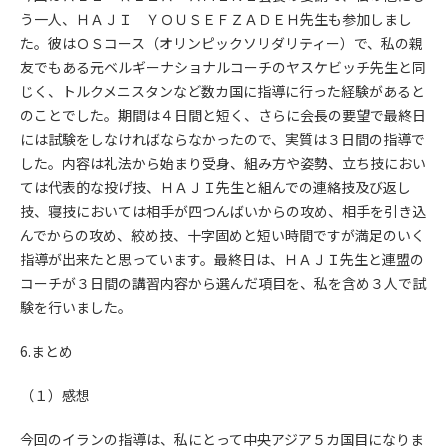
う一人、ＨＡＪＩ ＹＯＵＳＥＦＺＡＤＥＨ先生も参加しまし
た。彼はＯＳコース（オリンピックソリダリティー）で、私の親
友でもある元ベルギーナショナルコーチのヤスケビッチ先生と同
じく、トルクメニスタンなど数カ国に指導に行った経験があると
のことでした。期間は４日間と短く、さらに会長の要望で最終日
には試験をしなければならなかったので、実質は３日間の指導で
した。内容は礼法から始まり受身、組み方や姿勢、立ち技におい
ては代表的な投げ技、ＨＡＪＩ先生と組んでの連絡技及び返し
技、寝技においては相手が四つんばいからの攻め、相手を引き込
んでからの攻め、絞め技、十字固めと短い時間ですが満足のいく
指導が出来たと思っています。最終日は、ＨＡＪＩ先生と連盟の
コーチが３日間の講習内容から選んだ項目を、私を含め３人で試
験を行いました。
6.まとめ
（１）感想
今回のイランの指導は、私にとって中央アジア５カ国目になりま