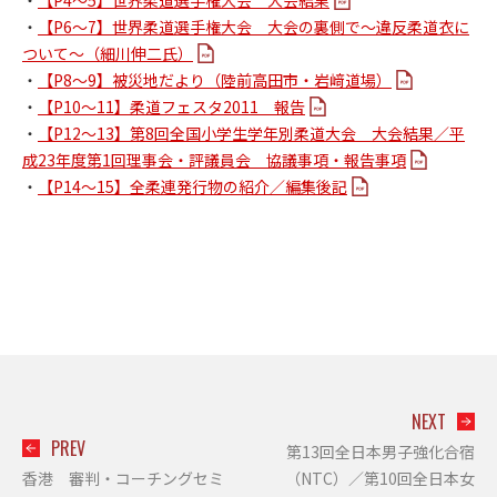
・
【P4～5】世界柔道選手権大会 大会結果
・
【P6～7】世界柔道選手権大会 大会の裏側で～違反柔道衣に
ついて～（細川伸二氏）
・
【P8～9】被災地だより（陸前高田市・岩﨑道場）
・
【P10～11】柔道フェスタ2011 報告
・
【P12～13】第8回全国小学生学年別柔道大会 大会結果／平
成23年度第1回理事会・評議員会 協議事項・報告事項
・
【P14～15】全柔連発行物の紹介／編集後記
NEXT
PREV
第13回全日本男子強化合宿
香港 審判・コーチングセミ
（NTC）／第10回全日本女