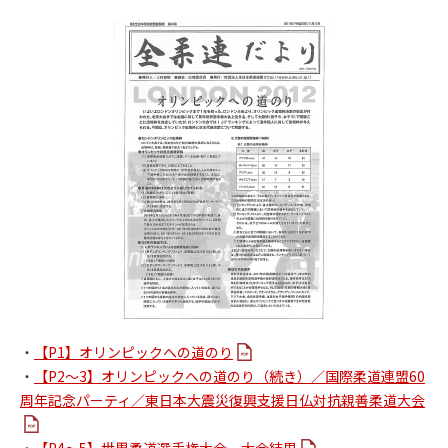
・
【P1】オリンピックへの道のり
・
【P2～3】オリンピックへの道のり（続き）／国際柔道連盟60
周年記念パーティ／東日本大震災復興支援日仏対抗親善柔道大会