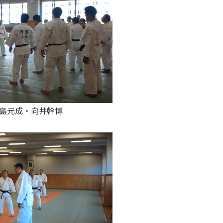
鮫島元成・向井幹博