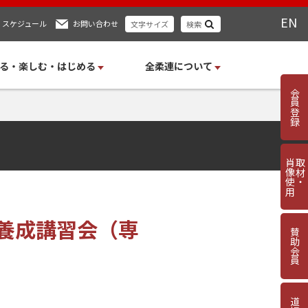
EN
スケジュール
お問い合わせ
文字サイズ
検索
る・楽しむ・はじめる
全柔連について
会員登録
肖像使用
取材・
養成講習会（専
賛助会員