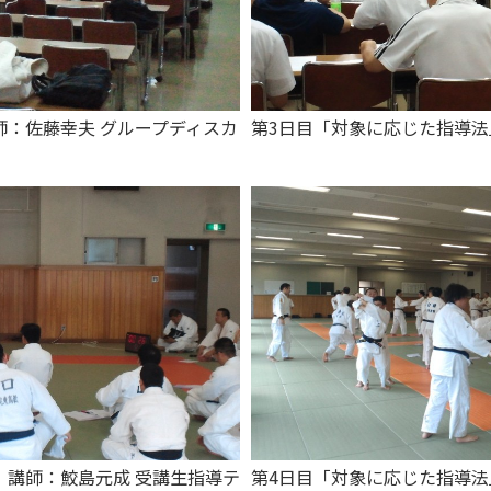
師：佐藤幸夫 グループディスカ
第3日目「対象に応じた指導
」講師：鮫島元成 受講生指導テ
第4日目「対象に応じた指導法