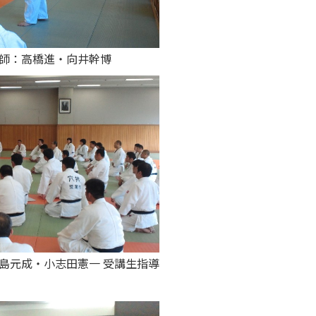
講師：高橋進・向井幹博
島元成・小志田憲一 受講生指導