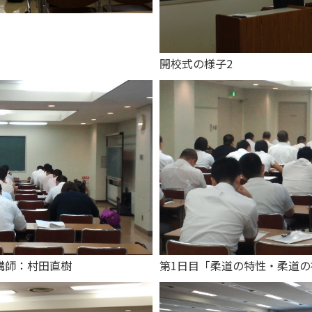
開校式の様子2
講師：村田直樹
第1日目「柔道の特性・柔道