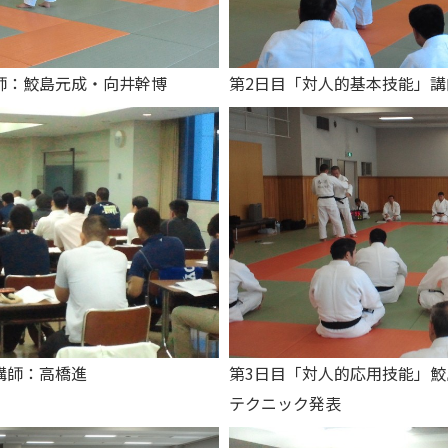
師：鮫島元成・向井幹博
第2日目「対人的基本技能」
講師：高橋進
第3日目「対人的応用技能」鮫
テクニック発表