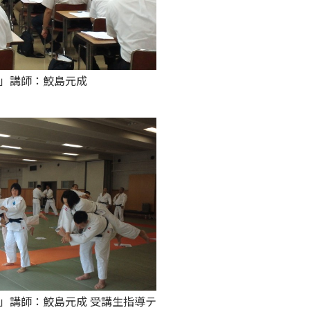
法」講師：鮫島元成
」講師：鮫島元成 受講生指導テ