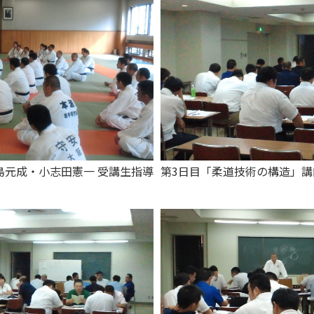
島元成・小志田憲一 受講生指導
第3日目「柔道技術の構造」講