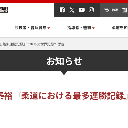
物販
競技者・普及育成
指導者・審判
柔道を知
る最多連勝記録』でギネス世界記録™ 認定
お知らせ
泰裕『柔道における最多連勝記録