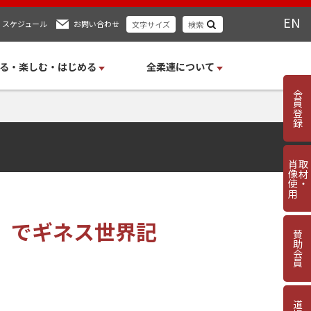
EN
スケジュール
お問い合わせ
文字サイズ
検索
る・楽しむ・はじめる
全柔連について
会員登録
肖像使用
取材・
』でギネス世界記
賛助会員