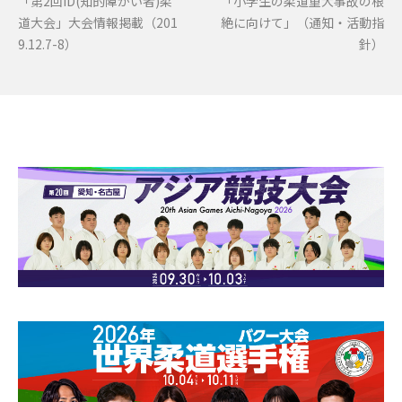
「第2回ID(知的障がい者)柔
「小学生の柔道重大事故の根
道大会」大会情報掲載（201
絶に向けて」（通知・活動指
9.12.7-8）
針）