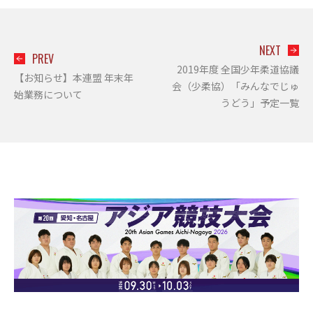
NEXT
PREV
2019年度 全国少年柔道協議
【お知らせ】本連盟 年末年
会（少柔協）「みんなでじゅ
始業務について
うどう」予定一覧