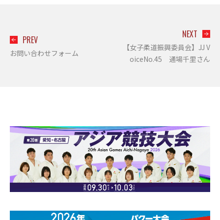
NEXT
PREV
【女子柔道振興委員会】JJ V
お問い合わせフォーム
oiceNo.45 通場千里さん