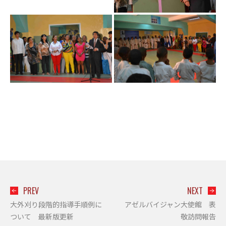
PREV
NEXT
大外刈り段階的指導手順例に
アゼルバイジャン大使館 表
ついて 最新版更新
敬訪問報告