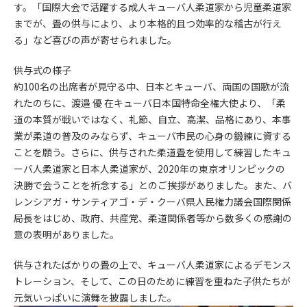
す。「国際大会で活躍する成人キューバ人柔道家から児童柔道家
までが、畳の供与により、より本格的且つ効率的な稽古が行え
る」など喜びの声が寄せられました。
供与式の様子
約100名の出席者が見守る中、日本とキューバ、両国の国歌が流
れたのちに、渡邉 優 在キューバ日本国特命全権大使より、「柔
道の本質が戦いではなく、礼節、自立、高潔、品格にあり、本事
業が柔道の普及のみならず、キューバ市民の心身の鍛練に資する
ことを願う。さらに、供与された柔道畳を使用して練習したキュ
ーバ人柔道家と日本人柔道家が、2020年の東京オリンピックの
決勝で会うことを祈念する」とのご挨拶がありました。また、バ
レンシアガ・サンティアゴ・デ・クーバ県人民権力議会国際関係
局長をはじめ、政府、共産党、柔道関係者等から数多くの感謝の
意の表明がありました。
供与されたばかりの畳の上で、キューバ人柔道家によるデモンス
トレーション、そして、この日のために練習を重ねた子供たちが
元気いっぱいに演舞を披露しました。