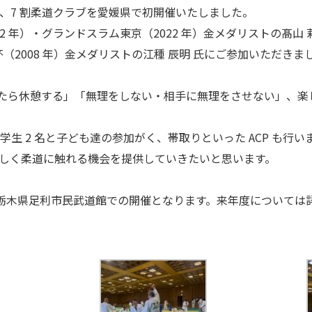
て、7 割柔道クラブを愛媛県で初開催いたしました。
22 年）・グランドスラム東京（2022 年）金メダリストの髙山 
杯（2008 年）金メダリストの江種 辰明 氏にご参加いただきま
れたら休憩する」「無理をしない・相手に無理をさせない」、楽
、中学生 2 名と子ども達の参加がく、帯取りといった ACP も行
しく柔道に触れる機会を提供していきたいと思います。
 日に栃木県足利市民武道館での開催となります。来年度については