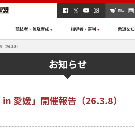
物販
競技者・普及育成
指導者・審判
柔道を知
（26.3.8）
お知らせ
in 愛媛」開催報告（26.3.8）