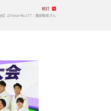
NEXT
JJ Voice No.177：蓬田智佳さん