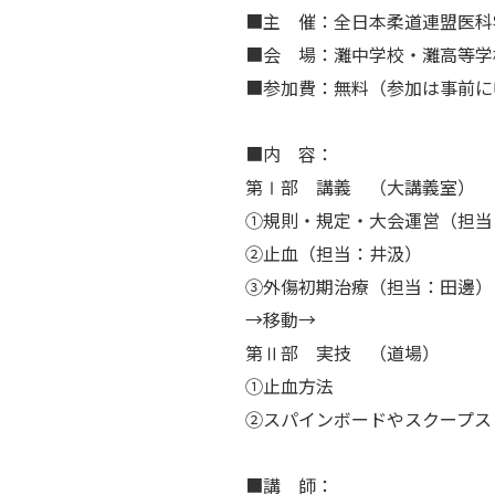
■主 催：全日本柔道連盟医科
■会 場：灘中学校・灘高等学校
■参加費：無料（参加は事前に
■内 容：
第Ⅰ部 講義 （大講義室）
①規則・規定・大会運営（担当
②止血（担当：井汲）
③外傷初期治療（担当：田邊）
→移動→
第Ⅱ部 実技 （道場）
①止血方法
②スパインボードやスクープス
■講 師：