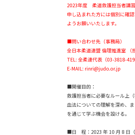
2023年度 柔道救護担当者
申し込まれた方には個別に確認
ようお願いいたします。
■問い合わせ先（事務局）
全日本柔道連盟 倫理推進室 （
TEL: 全柔連代表（03-3818-4
E-MAIL: rinri@judo.or.jp
■開催目的：
救護担当者に必要なルール上（
血法についての理解を深め、ま
を通じて学ぶ機会を設ける。
■日 程：2023 年 10 月 8 日